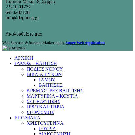
Παύλου Μελά 18, Σέρρες
23210 91777
6933282128
info@depimeg.gr
Ακολουθείστε μας:
Web Services & Internet Marketing by
Super Web Application
ΑΡΧΙΚΗ
ΓΑΜΟΣ – ΒΑΠΤΙΣΗ
ΠΟΔΙΕΣ ΝΟΝΟΥ
ΒΙΒΛΙΑ ΕΥΧΩΝ
ΓΑΜΟΥ
ΒΑΠΤΙΣΗΣ
ΚΡΕΜΑΣΤΡΕΣ ΒΑΠΤΙΣΗΣ
ΜΑΡΤΥΡΙΚΑ – ΚΟΥΤΙΑ
ΣΕΤ ΒΑΦΤΙΣΗΣ
ΠΡΟΣΚΛΗΤΗΡΙΑ
ΣΤΟΛΙΣΜΟΣ
ΕΠΟΧΙΑΚΑ
ΧΡΙΣΤΟΥΓΕΝΝΑ
ΓΟΥΡΙΑ
ΔΙΑΚΟΣΜΗΣΗ