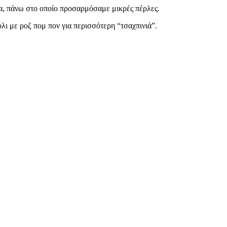
μα, πάνω στο οποίο προσαρμόσαμε μικρές πέρλες.
λι με ροζ πομ πον για περισσότερη “τσαχπινιά”.