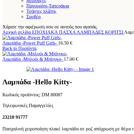
Μπλούζες
Παγουρίνο-Ταπεράκια
Τσάντες πλάτης
Σουβέρ
Χάρισε την αφιέρωση σου σε αυτούς που αγαπάς.
Αρχική σελίδα
ΕΠΟΧΙΑΚΑ
ΠΑΣΧΑ
ΛΑΜΠΑΔΕΣ
ΚΟΡΙΤΣΙ
Λαμπ
Λαμπάδα -Power Puff Girls-
16.50
€
Back to Προϊόντα
Λαμπάδα -Μπλούι & Μπίνγκο-
17.00
€
Λαμπάδα -Hello Kitty-
Κωδικός προϊόντος:
DM 80087
Τηλεφωνικές Παραγγελίες
23210 91777
Πασχαλινή χειροποίητη πλακέ λαμπάδα σε ροζ απόχρωση με θέμα την