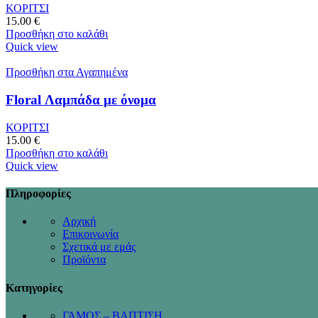
ΚΟΡΙΤΣΙ
15.00
€
Προσθήκη στο καλάθι
Quick view
Προσθήκη στα Αγαπημένα
Floral Λαμπάδα με όνομα
ΚΟΡΙΤΣΙ
15.00
€
Προσθήκη στο καλάθι
Quick view
Πληροφορίες
Αρχική
Επικοινωνία
Σχετικά με εμάς
Προϊόντα
Κατηγορίες
ΓΑΜΟΣ – ΒΑΠΤΙΣΗ