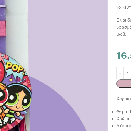
Το κέντ
Είναι 
υφασμά
μωβ.
16
Χαρακτ
Θέμα: 
Χρώμα
Διάστα