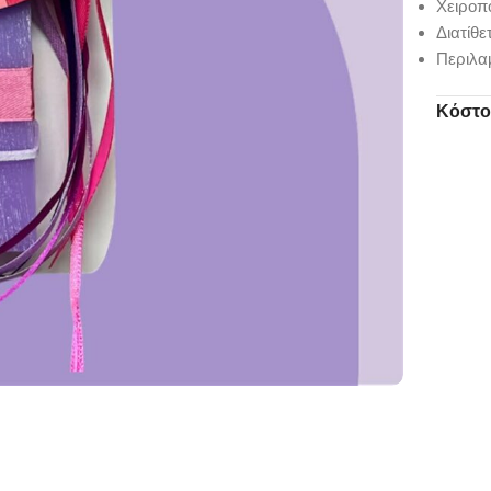
Χειροπ
Διατίθ
Περιλα
Κόστο