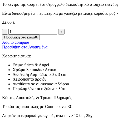
Το κέντρο της κοσμεί ένα στρογγυλό διακοσμητικό στοιχείο επενδυμ
Είναι διακοσμημένη περιμετρικά με γαλάζιο μεταλιζέ κορδόνι, ροζ 
22.00
€
Λαμπάδα
-
Προσθήκη στο καλάθι
Stitch
Add to compare
&
Προσθήκη στα Αγαπημένα
Angel-
ποσότητα
Χαρακτηριστικά:
Θέμα: Stitch & Angel
Χρώμα λαμπάδας: Λευκό
Διάσταση Λαμπάδας: 30 x 3 cm
Χειροποίητο προϊόν
Διατίθεται σε συσκευασία δώρου
Περιλαμβάνεται η ξύλινη πλάτη
Κόστος Αποστολής & Τρόποι Πληρωμής
Το κόστος αποστολής με Courier είναι 3€
Δωρεάν μεταφορικά για αγορές άνω των 35€ έως 2kg