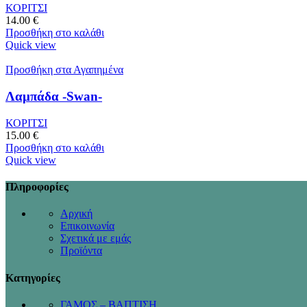
ΚΟΡΙΤΣΙ
14.00
€
Προσθήκη στο καλάθι
Quick view
Προσθήκη στα Αγαπημένα
Λαμπάδα -Swan-
ΚΟΡΙΤΣΙ
15.00
€
Προσθήκη στο καλάθι
Quick view
Πληροφορίες
Αρχική
Επικοινωνία
Σχετικά με εμάς
Προϊόντα
Κατηγορίες
ΓΑΜΟΣ – ΒΑΠΤΙΣΗ