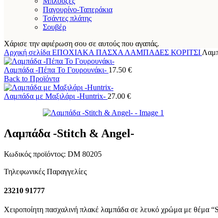
Μπλούζες
Παγουρίνο-Ταπεράκια
Τσάντες πλάτης
Σουβέρ
Χάρισε την αφιέρωση σου σε αυτούς που αγαπάς.
Αρχική σελίδα
ΕΠΟΧΙΑΚΑ
ΠΑΣΧΑ
ΛΑΜΠΑΔΕΣ
ΚΟΡΙΤΣΙ
Λαμπ
Λαμπάδα -Πέπα Το Γουρουνάκι-
17.50
€
Back to Προϊόντα
Λαμπάδα με Μαξιλάρι -Huntrix-
27.00
€
Λαμπάδα -Stitch & Angel-
Κωδικός προϊόντος:
DM 80205
Τηλεφωνικές Παραγγελίες
23210 91777
Χειροποίητη πασχαλινή πλακέ λαμπάδα σε λευκό χρώμα με θέμα “St