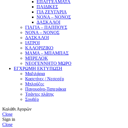
ΕΠΑΓΓΕΛΜΑΤΑ
ΠΑΙΔΙΚΕΣ
ΓΙΑ ΖΕΥΓΑΡΙΑ
ΝΟΝΑ – ΝΟΝΟΣ
ΔΑΣΚΑΛΟΙ
ΓΙΑΓΙΑ – ΠΑΠΠΟΥΣ
ΝΟΝΑ – ΝΟΝΟΣ
ΔΑΣΚΑΛΟΙ
ΙΑΤΡΟΙ
ΚΑΛΟΡΙΖΙΚΟ
ΜΑΜΑ – ΜΠΑΜΠΑΣ
ΜΠΡΕΛΟΚ
ΝΕΟΓΕΝΝΗΤΟ ΜΩΡΟ
ΕΓΧΡΩΜΗ ΕΚΤΥΠΩΣΗ
Μαξιλάρια
Κασετίνες / Νεσεσέρ
Μπλούζες
Παγουρίνο-Ταπεράκια
Τσάντες πλάτης
Σουβέρ
Καλάθι Αγορών
Close
Sign in
Close