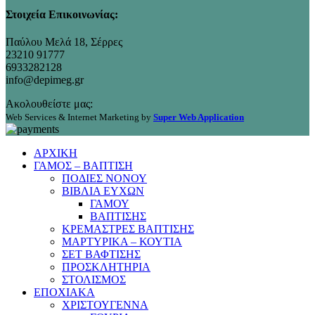
Στοιχεία Επικοινωνίας:
Παύλου Μελά 18, Σέρρες
23210 91777
6933282128
info@depimeg.gr
Ακολουθείστε μας:
Web Services & Internet Marketing by
Super Web Application
ΑΡΧΙΚΗ
ΓΑΜΟΣ – ΒΑΠΤΙΣΗ
ΠΟΔΙΕΣ ΝΟΝΟΥ
ΒΙΒΛΙΑ ΕΥΧΩΝ
ΓΑΜΟΥ
ΒΑΠΤΙΣΗΣ
ΚΡΕΜΑΣΤΡΕΣ ΒΑΠΤΙΣΗΣ
ΜΑΡΤΥΡΙΚΑ – ΚΟΥΤΙΑ
ΣΕΤ ΒΑΦΤΙΣΗΣ
ΠΡΟΣΚΛΗΤΗΡΙΑ
ΣΤΟΛΙΣΜΟΣ
ΕΠΟΧΙΑΚΑ
ΧΡΙΣΤΟΥΓΕΝΝΑ