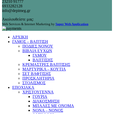
23210 91777
6933282128
info@depimeg.gr
Ακολουθείστε μας:
Web Services & Internet Marketing by
Super Web Application
ΑΡΧΙΚΗ
ΓΑΜΟΣ – ΒΑΠΤΙΣΗ
ΠΟΔΙΕΣ ΝΟΝΟΥ
ΒΙΒΛΙΑ ΕΥΧΩΝ
ΓΑΜΟΥ
ΒΑΠΤΙΣΗΣ
ΚΡΕΜΑΣΤΡΕΣ ΒΑΠΤΙΣΗΣ
ΜΑΡΤΥΡΙΚΑ – ΚΟΥΤΙΑ
ΣΕΤ ΒΑΦΤΙΣΗΣ
ΠΡΟΣΚΛΗΤΗΡΙΑ
ΣΤΟΛΙΣΜΟΣ
ΕΠΟΧΙΑΚΑ
ΧΡΙΣΤΟΥΓΕΝΝΑ
ΓΟΥΡΙΑ
ΔΙΑΚΟΣΜΗΣΗ
ΜΠΑΛΕΣ ΜΕ ΟΝΟΜΑ
ΝΟΝΑ – ΝΟΝΟΣ