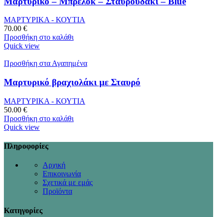
Μαρτυρικό – Μπρελόκ – Σταυρουδάκι – Blue
ΜΑΡΤΥΡΙΚΑ - ΚΟΥΤΙΑ
70.00
€
Προσθήκη στο καλάθι
Quick view
Προσθήκη στα Αγαπημένα
Μαρτυρικό βραχιολάκι με Σταυρό
ΜΑΡΤΥΡΙΚΑ - ΚΟΥΤΙΑ
50.00
€
Προσθήκη στο καλάθι
Quick view
Πληροφορίες
Αρχική
Επικοινωνία
Σχετικά με εμάς
Προϊόντα
Κατηγορίες