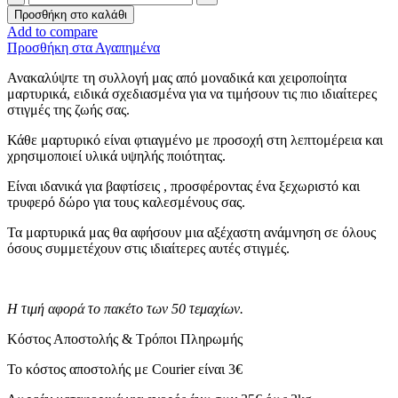
–
Προσθήκη στο καλάθι
Μπρελόκ
Add to compare
-
Προσθήκη στα Αγαπημένα
Σάπιο
Μήλο
Ανακαλύψτε τη συλλογή μας από μοναδικά και χειροποίητα
Δαντέλα
μαρτυρικά, ειδικά σχεδιασμένα για να τιμήσουν τις πιο ιδιαίτερες
ποσότητα
στιγμές της ζωής σας.
Κάθε μαρτυρικό είναι φτιαγμένο με προσοχή στη λεπτομέρεια και
χρησιμοποιεί υλικά υψηλής ποιότητας.
Είναι ιδανικά για βαφτίσεις , προσφέροντας ένα ξεχωριστό και
τρυφερό δώρο για τους καλεσμένους σας.
Τα μαρτυρικά μας θα αφήσουν μια αξέχαστη ανάμνηση σε όλους
όσους συμμετέχουν στις ιδιαίτερες αυτές στιγμές.
Η τιμή αφορά το πακέτο των 50 τεμαχίων.
Κόστος Αποστολής & Τρόποι Πληρωμής
Το κόστος αποστολής με Courier είναι 3€