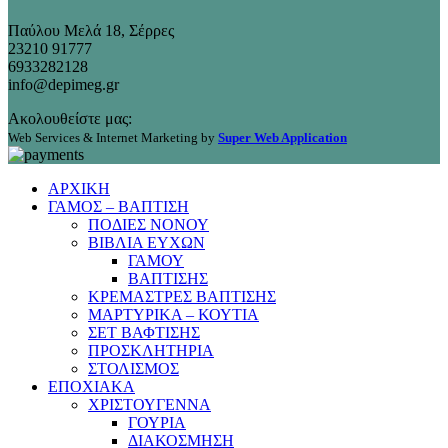
Παύλου Μελά 18, Σέρρες
23210 91777
6933282128
info@depimeg.gr
Ακολουθείστε μας:
Web Services & Internet Marketing by
Super Web Application
ΑΡΧΙΚΗ
ΓΑΜΟΣ – ΒΑΠΤΙΣΗ
ΠΟΔΙΕΣ ΝΟΝΟΥ
ΒΙΒΛΙΑ ΕΥΧΩΝ
ΓΑΜΟΥ
ΒΑΠΤΙΣΗΣ
ΚΡΕΜΑΣΤΡΕΣ ΒΑΠΤΙΣΗΣ
ΜΑΡΤΥΡΙΚΑ – ΚΟΥΤΙΑ
ΣΕΤ ΒΑΦΤΙΣΗΣ
ΠΡΟΣΚΛΗΤΗΡΙΑ
ΣΤΟΛΙΣΜΟΣ
ΕΠΟΧΙΑΚΑ
ΧΡΙΣΤΟΥΓΕΝΝΑ
ΓΟΥΡΙΑ
ΔΙΑΚΟΣΜΗΣΗ