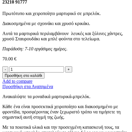
23210 91777
Πρωτότυπο και χειροποίητο μαρτυρικό σε μπρελόκ.
Διακοσμημένα με σχοινάκι και χρυσό κρικάκι.
Αυτά τα μαρτυρικά περιλαμβάνουν λευκές και ξύλινες χάντρες,
χρυσό Σταυρουδάκι και μπλέ φούντα στο τελείωμα.
Παράδοση: 7-10 εργάσιμες ημέρες.
70.00
€
Μαρτυρικό
–
Προσθήκη στο καλάθι
Μπρελόκ
Add to compare
–
Προσθήκη στα Αγαπημένα
Σταυρουδάκι
-
Ανακαλύψτε τα μοναδικά μαρτυρικά-μπρελόκ.
Blue
ποσότητα
Κάθε ένα είναι προσεκτικά χειροποίητο και διακοσμημένο με
φροντίδα, προσφέροντας έναν ξεχωριστό τρόπο να τιμήσετε τη
σημαντική αυτή στιγμή της ζωής.
Με τα ποιοτικά υλικά και την προσεγμένη κατασκευή τους, τα