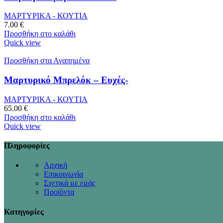
ΜΑΡΤΥΡΙΚΑ - ΚΟΥΤΙΑ
7.00
€
Προσθήκη στο καλάθι
Quick view
Προσθήκη στα Αγαπημένα
Μαρτυρικό Μπρελόκ – Ευχές-
ΜΑΡΤΥΡΙΚΑ - ΚΟΥΤΙΑ
65.00
€
Προσθήκη στο καλάθι
Quick view
Πληροφορίες
Αρχική
Επικοινωνία
Σχετικά με εμάς
Προϊόντα
Κατηγορίες