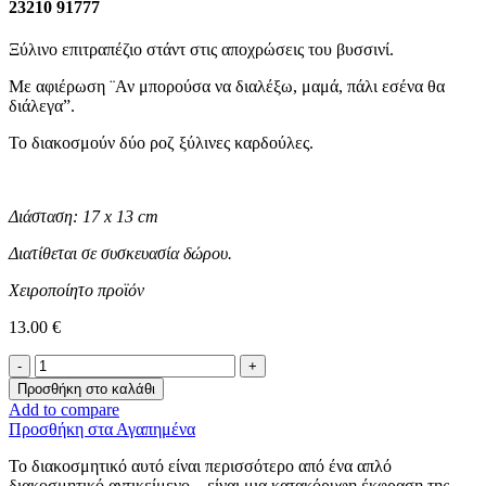
23210 91777
Ξύλινο επιτραπέζιο στάντ στις αποχρώσεις του βυσσινί.
Με αφιέρωση ¨Αν μπορούσα να διαλέξω, μαμά, πάλι εσένα θα
διάλεγα”.
Το διακοσμούν δύο ροζ ξύλινες καρδούλες.
Διάσταση: 17 x 13 cm
Διατίθεται σε συσκευασία δώρου.
Χειροποίητο προϊόν
13.00
€
Μητρική
Αξία
Προσθήκη στο καλάθι
-
Add to compare
Ξύλινο
Προσθήκη στα Αγαπημένα
Διακοσμητικό
για
Το διακοσμητικό αυτό είναι περισσότερο από ένα απλό
την
διακοσμητικό αντικείμενο – είναι μια κατακόρυφη έκφραση της