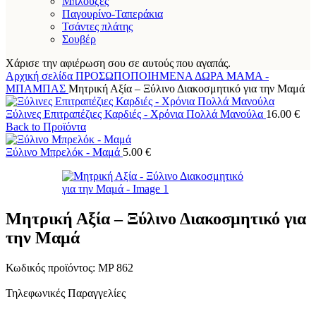
Μπλούζες
Παγουρίνο-Ταπεράκια
Τσάντες πλάτης
Σουβέρ
Χάρισε την αφιέρωση σου σε αυτούς που αγαπάς.
Αρχική σελίδα
ΠΡΟΣΩΠΟΠΟΙΗΜΕΝΑ ΔΩΡΑ
ΜΑΜΑ -
ΜΠΑΜΠΑΣ
Μητρική Αξία – Ξύλινο Διακοσμητικό για την Μαμά
Ξύλινες Επιτραπέζιες Καρδιές - Χρόνια Πολλά Μανούλα
16.00
€
Back to Προϊόντα
Ξύλινο Μπρελόκ - Μαμά
5.00
€
Μητρική Αξία – Ξύλινο Διακοσμητικό για
την Μαμά
Κωδικός προϊόντος:
MP 862
Τηλεφωνικές Παραγγελίες