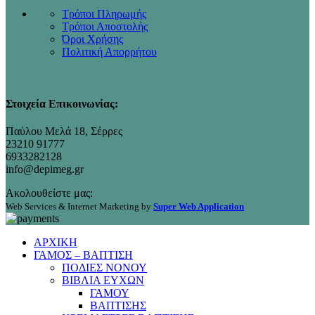
Τρόποι Πληρωμής
Τρόποι Αποστολής
Όροι Χρήσης
Πολιτική Απορρήτου
Στοιχεία Επικοινωνίας:
Παύλου Μελά 18, Σέρρες
23210 91777
6933282128
info@depimeg.gr
Ακολουθείστε μας:
Web Services & Internet Marketing by
Super Web Application
ΑΡΧΙΚΗ
ΓΑΜΟΣ – ΒΑΠΤΙΣΗ
ΠΟΔΙΕΣ ΝΟΝΟΥ
ΒΙΒΛΙΑ ΕΥΧΩΝ
ΓΑΜΟΥ
ΒΑΠΤΙΣΗΣ