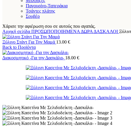
Μπλούζες
Παγουρίνο-Ταπεράκια
Τσάντες πλάτης
Σουβέρ
Χάρισε την αφιέρωση σου σε αυτούς που αγαπάς.
Αρχική σελίδα
ΠΡΟΣΩΠΟΠΟΙΗΜΕΝΑ ΔΩΡΑ
ΔΑΣΚΑΛΟΙ
Ξύλιν
Ξύλινο Στάντ Για Την Μαμά
13.00
€
Back to Προϊόντα
Διακοσμητικό -Για την Δασκάλα-
18.00
€