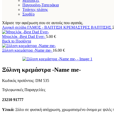
Μπλούζες
Παγουρίνο-Ταπεράκια
Τσάντες πλάτης
Σουβέρ
Χάρισε την αφιέρωση σου σε αυτούς που αγαπάς.
Αρχική σελίδα
ΓΑΜΟΣ - ΒΑΠΤΙΣΗ
ΚΡΕΜΑΣΤΡΕΣ ΒΑΠΤΙΣΗΣ
Μπρελόκ -Best Dad Ever-
5.00
€
Back to Προϊόντα
Ξύλινη κρεμάστρα -Name me-
16.00
€
Ξύλινη κρεμάστρα -Name me-
Κωδικός προϊόντος:
DM 535
Τηλεφωνικές Παραγγελίες
23210 91777
Υλικά:
Ξύλο σε φυσική απόχρωση, χρωματισμένο όνομα με ψιλές π