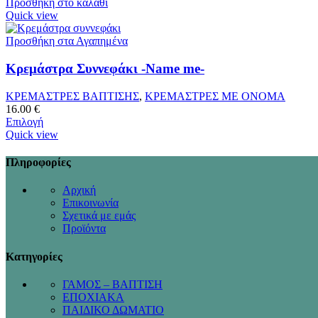
Προσθήκη στο καλάθι
Quick view
Προσθήκη στα Αγαπημένα
Κρεμάστρα Συννεφάκι -Name me-
ΚΡΕΜΑΣΤΡΕΣ ΒΑΠΤΙΣΗΣ
,
ΚΡΕΜΑΣΤΡΕΣ ΜΕ ΟΝΟΜΑ
16.00
€
Επιλογή
Quick view
Πληροφορίες
Αρχική
Επικοινωνία
Σχετικά με εμάς
Προϊόντα
Κατηγορίες
ΓΑΜΟΣ – ΒΑΠΤΙΣΗ
ΕΠΟΧΙΑΚΑ
ΠΑΙΔΙΚΟ ΔΩΜΑΤΙΟ