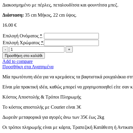
Διακοσμημένο με πέρλες, πεταλουδίτσα και φουντίτσα μπεζ.
Διάσταση:
35 cm Μήκος, 22 cm ύψος.
16.00
€
Επιλογή Ονόματος
*
Επιλογή Χρώματος
*
Ξύλινη
κρεμάστρα
Προσθήκη στο καλάθι
-
Add to compare
Name
Προσθήκη στα Αγαπημένα
me-
ποσότητα
Μία πρωτότυπη ιδέα για να κρεμάσεις τα βαφτιστικά ρουχαλάκια στ
Είναι μία πρακτική ιδέα, καθώς μπορεί να χρησιμοποιηθεί είτε σαν
Κόστος Αποστολής & Τρόποι Πληρωμής
Το κόστος αποστολής με Courier είναι 3€
Δωρεάν μεταφορικά για αγορές άνω των 35€ έως 2kg
Οι τρόποι πληρωμής είναι με κάρτα, Τραπεζική Κατάθεση ή Αντικα