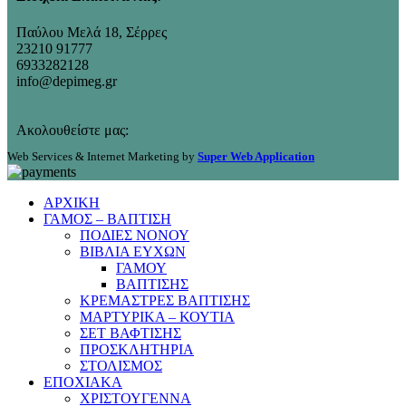
Παύλου Μελά 18, Σέρρες
23210 91777
6933282128
info@depimeg.gr
Ακολουθείστε μας:
Web Services & Internet Marketing by
Super Web Application
ΑΡΧΙΚΗ
ΓΑΜΟΣ – ΒΑΠΤΙΣΗ
ΠΟΔΙΕΣ ΝΟΝΟΥ
ΒΙΒΛΙΑ ΕΥΧΩΝ
ΓΑΜΟΥ
ΒΑΠΤΙΣΗΣ
ΚΡΕΜΑΣΤΡΕΣ ΒΑΠΤΙΣΗΣ
ΜΑΡΤΥΡΙΚΑ – ΚΟΥΤΙΑ
ΣΕΤ ΒΑΦΤΙΣΗΣ
ΠΡΟΣΚΛΗΤΗΡΙΑ
ΣΤΟΛΙΣΜΟΣ
ΕΠΟΧΙΑΚΑ
ΧΡΙΣΤΟΥΓΕΝΝΑ