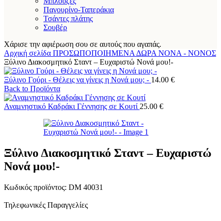
Μπλούζες
Παγουρίνο-Ταπεράκια
Τσάντες πλάτης
Σουβέρ
Χάρισε την αφιέρωση σου σε αυτούς που αγαπάς.
Αρχική σελίδα
ΠΡΟΣΩΠΟΠΟΙΗΜΕΝΑ ΔΩΡΑ
ΝΟΝΑ - ΝΟΝΟΣ
Ξύλινο Διακοσμητικό Σταντ – Ευχαριστώ Νονά μου!-
Ξύλινο Γούρι - Θέλεις να γίνεις η Νονά μου; -
14.00
€
Back to Προϊόντα
Αναμνηστικό Καδράκι Γέννησης σε Κουτί
25.00
€
Ξύλινο Διακοσμητικό Σταντ – Ευχαριστώ
Νονά μου!-
Κωδικός προϊόντος:
DM 40031
Τηλεφωνικές Παραγγελίες