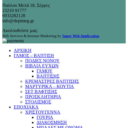
Παύλου Μελά 18, Σέρρες
23210 91777
6933282128
info@depimeg.gr
Ακολουθείστε μας:
Web Services & Internet Marketing by
Super Web Application
ΑΡΧΙΚΗ
ΓΑΜΟΣ – ΒΑΠΤΙΣΗ
ΠΟΔΙΕΣ ΝΟΝΟΥ
ΒΙΒΛΙΑ ΕΥΧΩΝ
ΓΑΜΟΥ
ΒΑΠΤΙΣΗΣ
ΚΡΕΜΑΣΤΡΕΣ ΒΑΠΤΙΣΗΣ
ΜΑΡΤΥΡΙΚΑ – ΚΟΥΤΙΑ
ΣΕΤ ΒΑΦΤΙΣΗΣ
ΠΡΟΣΚΛΗΤΗΡΙΑ
ΣΤΟΛΙΣΜΟΣ
ΕΠΟΧΙΑΚΑ
ΧΡΙΣΤΟΥΓΕΝΝΑ
ΓΟΥΡΙΑ
ΔΙΑΚΟΣΜΗΣΗ
ΜΠΑΛΕΣ ΜΕ ΟΝΟΜΑ