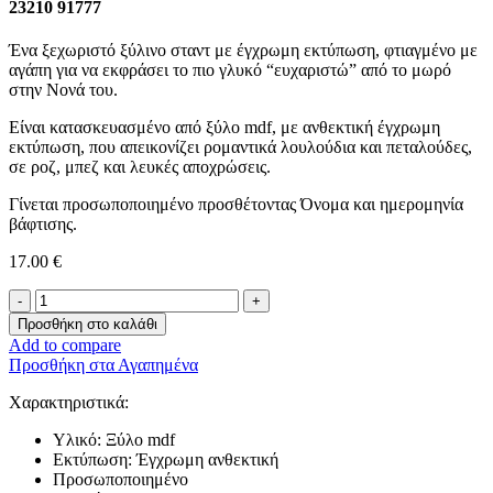
23210 91777
Ένα ξεχωριστό ξύλινο σταντ με έγχρωμη εκτύπωση, φτιαγμένο με
αγάπη για να εκφράσει το πιο γλυκό “ευχαριστώ” από το μωρό
στην Νονά του.
Είναι κατασκευασμένο από ξύλο mdf, με ανθεκτική έγχρωμη
εκτύπωση, που απεικονίζει ρομαντικά λουλούδια και πεταλούδες,
σε ροζ, μπεζ και λευκές αποχρώσεις.
Γίνεται προσωποποιημένο προσθέτοντας Όνομα και ημερομηνία
βάφτισης.
17.00
€
Ξύλινο
Διακοσμητικό
Προσθήκη στο καλάθι
Σταντ
Add to compare
-
Προσθήκη στα Αγαπημένα
Ευχαριστώ
Νονά
Χαρακτηριστικά:
μου!-
ποσότητα
Υλικό: Ξύλο mdf
Εκτύπωση: Έγχρωμη ανθεκτική
Προσωποποιημένο