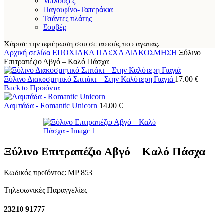
Μπλούζες
Παγουρίνο-Ταπεράκια
Τσάντες πλάτης
Σουβέρ
Χάρισε την αφιέρωση σου σε αυτούς που αγαπάς.
Αρχική σελίδα
ΕΠΟΧΙΑΚΑ
ΠΑΣΧΑ
ΔΙΑΚΟΣΜΗΣΗ
Ξύλινο
Επιτραπέζιο Αβγό – Καλό Πάσχα
Ξύλινο Διακοσμητικό Σπιτάκι – Στην Καλύτερη Γιαγιά
17.00
€
Back to Προϊόντα
Λαμπάδα - Romantic Unicorn
14.00
€
Ξύλινο Επιτραπέζιο Αβγό – Καλό Πάσχα
Κωδικός προϊόντος:
MP 853
Τηλεφωνικές Παραγγελίες
23210 91777