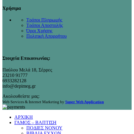
Χρήσιμα
Τρόποι Πληρωμής
Τρόποι Αποστολής
Όροι Χρήσης
Πολιτική Απορρήτου
Στοιχεία Επικοινωνίας:
Παύλου Μελά 18, Σέρρες
23210 91777
6933282128
info@depimeg.gr
Ακολουθείστε μας:
Web Services & Internet Marketing by
Super Web Application
ΑΡΧΙΚΗ
ΓΑΜΟΣ – ΒΑΠΤΙΣΗ
ΠΟΔΙΕΣ ΝΟΝΟΥ
ΒΙΒΛΙΑ ΕΥΧΩΝ