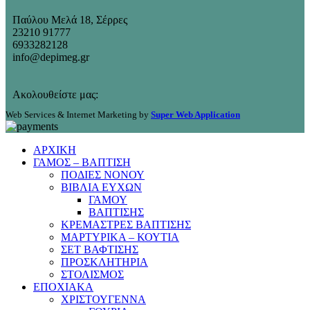
Παύλου Μελά 18, Σέρρες
23210 91777
6933282128
info@depimeg.gr
Ακολουθείστε μας:
Web Services & Internet Marketing by
Super Web Application
ΑΡΧΙΚΗ
ΓΑΜΟΣ – ΒΑΠΤΙΣΗ
ΠΟΔΙΕΣ ΝΟΝΟΥ
ΒΙΒΛΙΑ ΕΥΧΩΝ
ΓΑΜΟΥ
ΒΑΠΤΙΣΗΣ
ΚΡΕΜΑΣΤΡΕΣ ΒΑΠΤΙΣΗΣ
ΜΑΡΤΥΡΙΚΑ – ΚΟΥΤΙΑ
ΣΕΤ ΒΑΦΤΙΣΗΣ
ΠΡΟΣΚΛΗΤΗΡΙΑ
ΣΤΟΛΙΣΜΟΣ
ΕΠΟΧΙΑΚΑ
ΧΡΙΣΤΟΥΓΕΝΝΑ