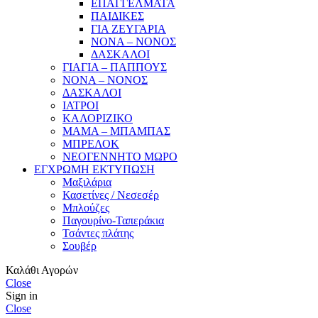
ΕΠΑΓΓΕΛΜΑΤΑ
ΠΑΙΔΙΚΕΣ
ΓΙΑ ΖΕΥΓΑΡΙΑ
ΝΟΝΑ – ΝΟΝΟΣ
ΔΑΣΚΑΛΟΙ
ΓΙΑΓΙΑ – ΠΑΠΠΟΥΣ
ΝΟΝΑ – ΝΟΝΟΣ
ΔΑΣΚΑΛΟΙ
ΙΑΤΡΟΙ
ΚΑΛΟΡΙΖΙΚΟ
ΜΑΜΑ – ΜΠΑΜΠΑΣ
ΜΠΡΕΛΟΚ
ΝΕΟΓΕΝΝΗΤΟ ΜΩΡΟ
ΕΓΧΡΩΜΗ ΕΚΤΥΠΩΣΗ
Μαξιλάρια
Κασετίνες / Νεσεσέρ
Μπλούζες
Παγουρίνο-Ταπεράκια
Τσάντες πλάτης
Σουβέρ
Καλάθι Αγορών
Close
Sign in
Close