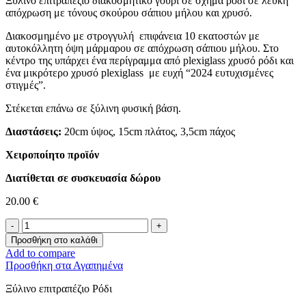
Ξύλινο επιτραπέζιο διακοσμητικό γούρι σε σχήμα ρόδι σε λευκή
απόχρωση με τόνους σκούρου σάπιου μήλου και χρυσό.
Διακοσμημένο με στρογγυλή επιφάνεια 10 εκατοστών με
αυτοκόλλητη όψη μάρμαρου σε απόχρωση σάπιου μήλου. Στο
κέντρο της υπάρχει ένα περίγραμμα από plexiglass χρυσό ρόδι και
ένα μικρότερο χρυσό plexiglass με ευχή “2024 ευτυχισμένες
στιγμές”.
Στέκεται επάνω σε ξύλινη φυσική βάση.
Διαστάσεις:
20cm ύψος, 15cm πλάτος, 3,5cm πάχος
Χειροποίητο προϊόν
Διατίθεται σε συσκευασία δώρου
20.00
€
Ξύλινο
Ρόδι
Προσθήκη στο καλάθι
-
Add to compare
White
Προσθήκη στα Αγαπημένα
2024-
ποσότητα
Ξύλινο επιτραπέζιο Ρόδι