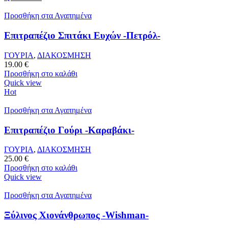
Προσθήκη στα Αγαπημένα
Επιτραπέζιο Σπιτάκι Ευχών -Πετρόλ-
ΓΟΥΡΙΑ
,
ΔΙΑΚΟΣΜΗΣΗ
19.00
€
Προσθήκη στο καλάθι
Quick view
Hot
Προσθήκη στα Αγαπημένα
Επιτραπέζιο Γούρι -Καραβάκι-
ΓΟΥΡΙΑ
,
ΔΙΑΚΟΣΜΗΣΗ
25.00
€
Προσθήκη στο καλάθι
Quick view
Προσθήκη στα Αγαπημένα
Ξύλινος Χιονάνθρωπος -Wishman-