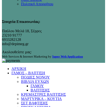
Πολιτική Απορρήτου
Στοιχεία Επικοινωνίας:
Παύλου Μελά 18, Σέρρες
23210 91777
6933282128
info@depimeg.gr
Ακολουθείστε μας:
Web Services & Internet Marketing by
Super Web Application
ΑΡΧΙΚΗ
ΓΑΜΟΣ – ΒΑΠΤΙΣΗ
ΠΟΔΙΕΣ ΝΟΝΟΥ
ΒΙΒΛΙΑ ΕΥΧΩΝ
ΓΑΜΟΥ
ΒΑΠΤΙΣΗΣ
ΚΡΕΜΑΣΤΡΕΣ ΒΑΠΤΙΣΗΣ
ΜΑΡΤΥΡΙΚΑ – ΚΟΥΤΙΑ
ΣΕΤ ΒΑΦΤΙΣΗΣ