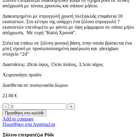
Ξύλινο επιτραπέζιο διακοσμητικό γούρι σε σχήμα ρόδι σε λευκή
απόχρωση με τόνους χρυσούς και σάπιου μήλου.
Διακοσμημένο με στρογγυλή χρυσή πλεξιγκλάς επιφάνεια 10
εκατοστών. Στο κέντρο της υπάρχει ένα ξύλινο στρογγυλό 7
εκατοστών επενδυμένο με φόντο με όψη μάρμαρου σε σάπιο μήλο
απόχρωση. Με ευχή “Καλή Χρονιά”.
Στέκεται επάνω σε ξύλινη φυσική βάση, στην οποία βρίσκεται ένα
μπεζ σχοινί με προσωποποιημένη αφιέρωση και plexiglass
στοιχείο “24”
Διαστάσεις: 20cm ύψος, 15cm πλάτος, 3,5cm πάχος
Χειροποίητο προϊόν
Διατίθεται σε συσκευασία δώρου
22.00
€
Ξύλινο
Ρόδι
Προσθήκη στο καλάθι
-
Add to compare
White
Προσθήκη στα Αγαπημένα
Wishes-
ποσότητα
Ξύλινο επιτραπέζιο Ρόδι