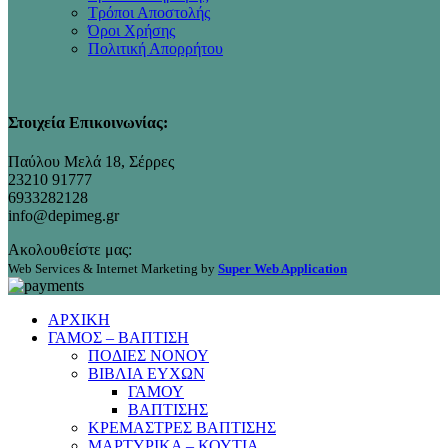
Τρόποι Αποστολής
Όροι Χρήσης
Πολιτική Απορρήτου
Στοιχεία Επικοινωνίας:
Παύλου Μελά 18, Σέρρες
23210 91777
6933282128
info@depimeg.gr
Ακολουθείστε μας:
Web Services & Internet Marketing by
Super Web Application
ΑΡΧΙΚΗ
ΓΑΜΟΣ – ΒΑΠΤΙΣΗ
ΠΟΔΙΕΣ ΝΟΝΟΥ
ΒΙΒΛΙΑ ΕΥΧΩΝ
ΓΑΜΟΥ
ΒΑΠΤΙΣΗΣ
ΚΡΕΜΑΣΤΡΕΣ ΒΑΠΤΙΣΗΣ
ΜΑΡΤΥΡΙΚΑ – ΚΟΥΤΙΑ