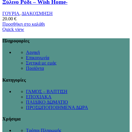
Ξύλινο Ρόδι – Wish Home-
ΓΟΥΡΙΑ
,
ΔΙΑΚΟΣΜΗΣΗ
20.00
€
Προσθήκη στο καλάθι
Quick view
Πληροφορίες
Αρχική
Επικοινωνία
Σχετικά με εμάς
Προϊόντα
Κατηγορίες
ΓΑΜΟΣ – ΒΑΠΤΙΣΗ
ΕΠΟΧΙΑΚΑ
ΠΑΙΔΙΚΟ ΔΩΜΑΤΙΟ
ΠΡΟΣΩΠΟΠΟΙΗΜΕΝΑ ΔΩΡΑ
Χρήσιμα
Τρόποι Πληρωμής