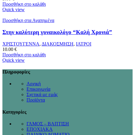
Προσθήκη στο καλάθι
Quick view
Προσθήκη στα Αγαπημένα
Στην καλύτερη γυναικολόγο “Καλή Χρονιά”
ΧΡΙΣΤΟΥΓΕΝΝΑ
,
ΔΙΑΚΟΣΜΗΣΗ
,
ΙΑΤΡΟΙ
10.00
€
Προσθήκη στο καλάθι
Quick view
Πληροφορίες
Αρχική
Επικοινωνία
Σχετικά με εμάς
Προϊόντα
Κατηγορίες
ΓΑΜΟΣ – ΒΑΠΤΙΣΗ
ΕΠΟΧΙΑΚΑ
ΠΑΙΔΙΚΟ ΔΩΜΑΤΙΟ