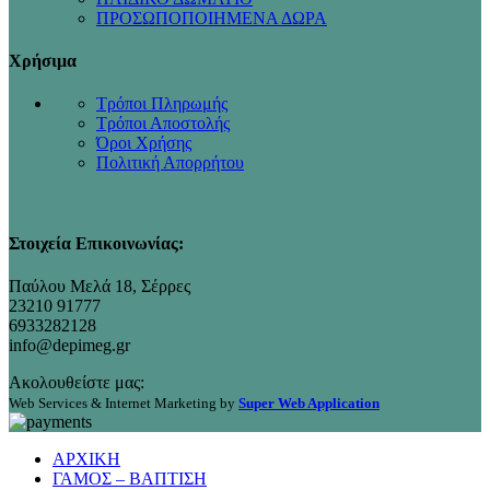
ΠΡΟΣΩΠΟΠΟΙΗΜΕΝΑ ΔΩΡΑ
Χρήσιμα
Τρόποι Πληρωμής
Τρόποι Αποστολής
Όροι Χρήσης
Πολιτική Απορρήτου
Στοιχεία Επικοινωνίας:
Παύλου Μελά 18, Σέρρες
23210 91777
6933282128
info@depimeg.gr
Ακολουθείστε μας:
Web Services & Internet Marketing by
Super Web Application
ΑΡΧΙΚΗ
ΓΑΜΟΣ – ΒΑΠΤΙΣΗ