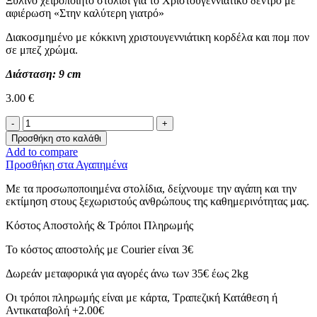
Ξύλινο χειροποίητο στολίδι για το Χριστουγεννιάτικο δέντρο με
αφιέρωση «Στην καλύτερη γιατρό»
Διακοσμημένο με κόκκινη χριστουγεννιάτικη κορδέλα και πομ πον
σε μπεζ χρώμα.
Διάσταση: 9 cm
3.00
€
Ξύλινο
Στολίδι
Προσθήκη στο καλάθι
-
Add to compare
Doctor-
Προσθήκη στα Αγαπημένα
ποσότητα
Με τα προσωποποιημένα στολίδια, δείχνουμε την αγάπη και την
εκτίμηση στους ξεχωριστούς ανθρώπους της καθημερινότητας μας.
Κόστος Αποστολής & Τρόποι Πληρωμής
Το κόστος αποστολής με Courier είναι 3€
Δωρεάν μεταφορικά για αγορές άνω των 35€ έως 2kg
Οι τρόποι πληρωμής είναι με κάρτα, Τραπεζική Κατάθεση ή
Αντικαταβολή +2.00€