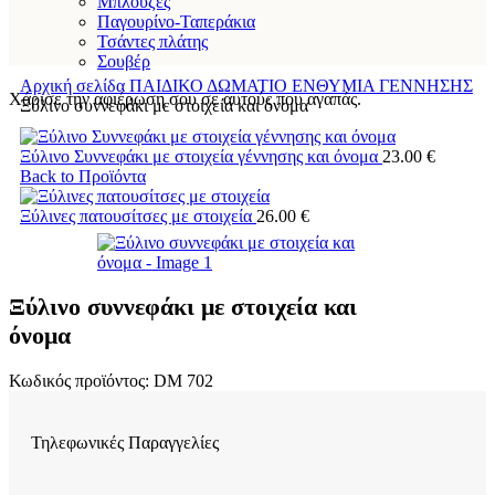
Μπλούζες
Παγουρίνο-Ταπεράκια
Τσάντες πλάτης
Σουβέρ
Αρχική σελίδα
ΠΑΙΔΙΚΟ ΔΩΜΑΤΙΟ
ΕΝΘΥΜΙΑ ΓΕΝΝΗΣΗΣ
Χάρισε την αφιέρωση σου σε αυτούς που αγαπάς.
Ξύλινο συννεφάκι με στοιχεία και όνομα
Ξύλινο Συννεφάκι με στοιχεία γέννησης και όνομα
23.00
€
Back to Προϊόντα
Ξύλινες πατουσίτσες με στοιχεία
26.00
€
Ξύλινο συννεφάκι με στοιχεία και
όνομα
Κωδικός προϊόντος:
DM 702
Τηλεφωνικές Παραγγελίες