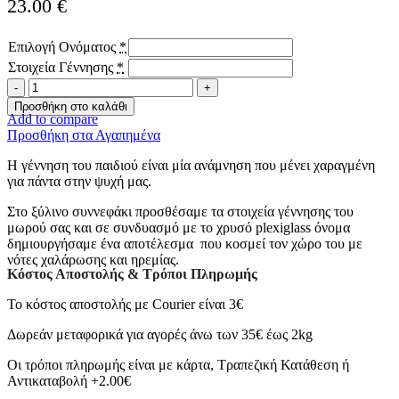
23.00
€
Επιλογή Ονόματος
*
Στοιχεία Γέννησης
*
Ξύλινο
συννεφάκι
Προσθήκη στο καλάθι
με
Add to compare
στοιχεία
Προσθήκη στα Αγαπημένα
και
Η γέννηση του παιδιού είναι μία ανάμνηση που μένει χαραγμένη
όνομα
για πάντα στην ψυχή μας.
ποσότητα
Στο ξύλινο συννεφάκι προσθέσαμε τα στοιχεία γέννησης του
μωρού σας και σε συνδυασμό με το χρυσό plexiglass όνομα
δημιουργήσαμε ένα αποτέλεσμα που κοσμεί τον χώρο του με
νότες χαλάρωσης και ηρεμίας.
Κόστος Αποστολής & Τρόποι Πληρωμής
Το κόστος αποστολής με Courier είναι 3€
Δωρεάν μεταφορικά για αγορές άνω των 35€ έως 2kg
Οι τρόποι πληρωμής είναι με κάρτα, Τραπεζική Κατάθεση ή
Αντικαταβολή +2.00€