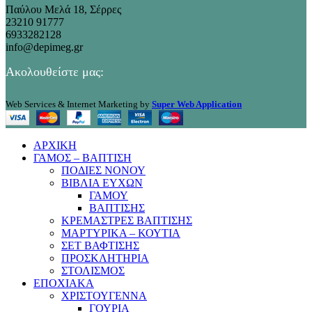
Παύλου Μελά 18, Σέρρες
23210 91777
6933282128
info@depimeg.gr
Ακολουθείστε μας:
Web Services & Internet Marketing by
Super Web Application
ΑΡΧΙΚΗ
ΓΑΜΟΣ – ΒΑΠΤΙΣΗ
ΠΟΔΙΕΣ ΝΟΝΟΥ
ΒΙΒΛΙΑ ΕΥΧΩΝ
ΓΑΜΟΥ
ΒΑΠΤΙΣΗΣ
ΚΡΕΜΑΣΤΡΕΣ ΒΑΠΤΙΣΗΣ
ΜΑΡΤΥΡΙΚΑ – ΚΟΥΤΙΑ
ΣΕΤ ΒΑΦΤΙΣΗΣ
ΠΡΟΣΚΛΗΤΗΡΙΑ
ΣΤΟΛΙΣΜΟΣ
ΕΠΟΧΙΑΚΑ
ΧΡΙΣΤΟΥΓΕΝΝΑ
ΓΟΥΡΙΑ