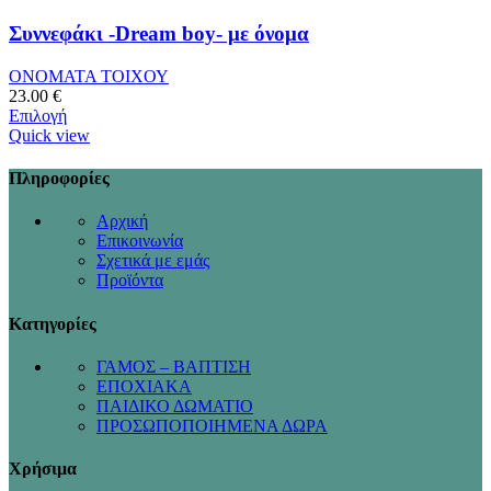
Συννεφάκι -Dream boy- με όνομα
ΟΝΟΜΑΤΑ ΤΟΙΧΟΥ
23.00
€
Επιλογή
Quick view
Πληροφορίες
Αρχική
Επικοινωνία
Σχετικά με εμάς
Προϊόντα
Κατηγορίες
ΓΑΜΟΣ – ΒΑΠΤΙΣΗ
ΕΠΟΧΙΑΚΑ
ΠΑΙΔΙΚΟ ΔΩΜΑΤΙΟ
ΠΡΟΣΩΠΟΠΟΙΗΜΕΝΑ ΔΩΡΑ
Χρήσιμα