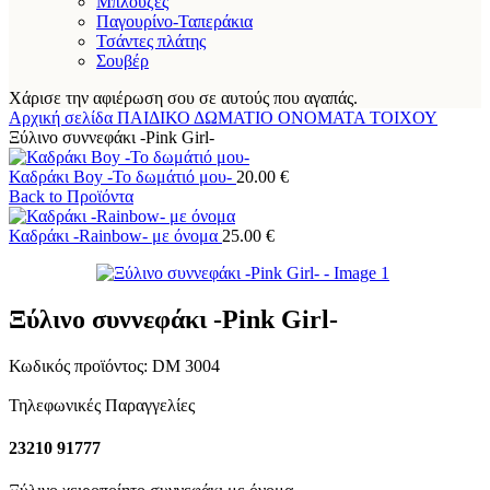
Μπλούζες
Παγουρίνο-Ταπεράκια
Τσάντες πλάτης
Σουβέρ
Χάρισε την αφιέρωση σου σε αυτούς που αγαπάς.
Αρχική σελίδα
ΠΑΙΔΙΚΟ ΔΩΜΑΤΙΟ
ΟΝΟΜΑΤΑ ΤΟΙΧΟΥ
Ξύλινο συννεφάκι -Pink Girl-
Καδράκι Boy -Το δωμάτιό μου-
20.00
€
Back to Προϊόντα
Καδράκι -Rainbow- με όνομα
25.00
€
Ξύλινο συννεφάκι -Pink Girl-
Κωδικός προϊόντος:
DM 3004
Τηλεφωνικές Παραγγελίες
23210 91777