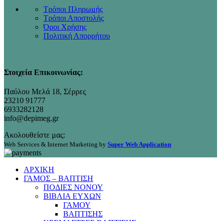
Τρόποι Πληρωμής
Τρόποι Αποστολής
Όροι Χρήσης
Πολιτική Απορρήτου
Στοιχεία Επικοινωνίας:
Παύλου Μελά 18, Σέρρες
23210 91777
6933282128
info@depimeg.gr
Ακολουθείστε μας:
Web Services & Internet Marketing by
Super Web Application
ΑΡΧΙΚΗ
ΓΑΜΟΣ – ΒΑΠΤΙΣΗ
ΠΟΔΙΕΣ ΝΟΝΟΥ
ΒΙΒΛΙΑ ΕΥΧΩΝ
ΓΑΜΟΥ
ΒΑΠΤΙΣΗΣ