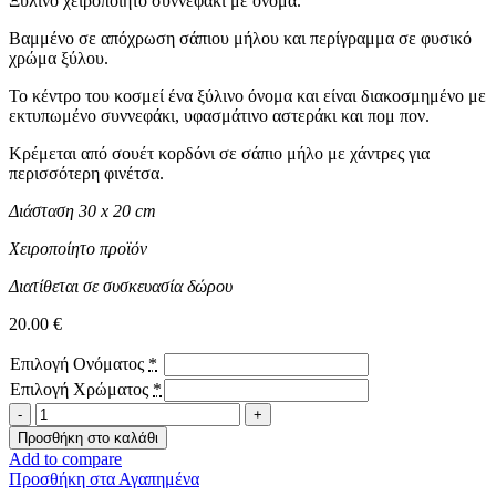
Ξύλινο χειροποίητο συννεφάκι με όνομα.
Βαμμένο σε απόχρωση σάπιου μήλου και περίγραμμα σε φυσικό
χρώμα ξύλου.
Το κέντρο του κοσμεί ένα ξύλινο όνομα και είναι διακοσμημένο με
εκτυπωμένο συννεφάκι, υφασμάτινο αστεράκι και πομ πον.
Κρέμεται από σουέτ κορδόνι σε σάπιο μήλο με χάντρες για
περισσότερη φινέτσα.
Διάσταση 30 x 20 cm
Χειροποίητο προϊόν
Διατίθεται σε συσκευασία δώρου
20.00
€
Επιλογή Ονόματος
*
Επιλογή Χρώματος
*
Ξύλινο
συννεφάκι
Προσθήκη στο καλάθι
-
Add to compare
Pink
Προσθήκη στα Αγαπημένα
Girl-