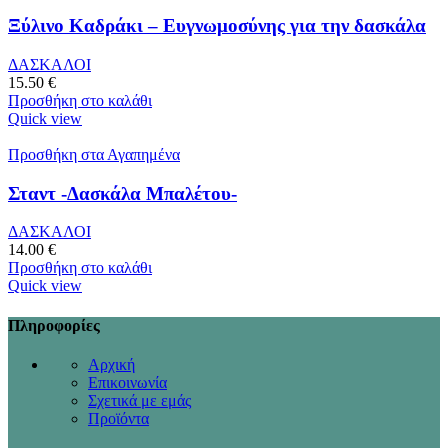
Ξύλινο Καδράκι – Ευγνωμοσύνης για την δασκάλα
ΔΑΣΚΑΛΟΙ
15.50
€
Προσθήκη στο καλάθι
Quick view
Προσθήκη στα Αγαπημένα
Σταντ -Δασκάλα Μπαλέτου-
ΔΑΣΚΑΛΟΙ
14.00
€
Προσθήκη στο καλάθι
Quick view
Πληροφορίες
Αρχική
Επικοινωνία
Σχετικά με εμάς
Προϊόντα