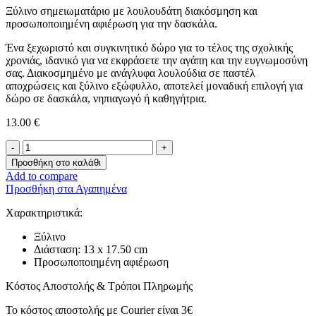
Ξύλινο σημειωματάριο με λουλουδάτη διακόσμηση και
προσωποποιημένη αφιέρωση για την δασκάλα.
Ένα ξεχωριστό και συγκινητικό δώρο για το τέλος της σχολικής
χρονιάς, ιδανικό για να εκφράσετε την αγάπη και την ευγνωμοσύνη
σας. Διακοσμημένο με ανάγλυφα λουλούδια σε παστέλ
αποχρώσεις και ξύλινο εξώφυλλο, αποτελεί μοναδική επιλογή για
δώρο σε δασκάλα, νηπιαγωγό ή καθηγήτρια.
13.00
€
Ξύλινο
Τετράδιο
Προσθήκη στο καλάθι
με
Add to compare
Αφιέρωση
Προσθήκη στα Αγαπημένα
ποσότητα
Xαρακτηριστικά:
Ξύλινο
Διάσταση: 13 x 17.50 cm
Προσωποποιημένη αφιέρωση
Κόστος Αποστολής & Τρόποι Πληρωμής
Το κόστος αποστολής με Courier είναι 3€