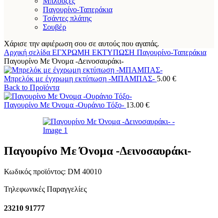
Μπλούζες
Παγουρίνο-Ταπεράκια
Τσάντες πλάτης
Σουβέρ
Χάρισε την αφιέρωση σου σε αυτούς που αγαπάς.
Αρχική σελίδα
ΕΓΧΡΩΜΗ ΕΚΤΥΠΩΣΗ
Παγουρίνο-Ταπεράκια
Παγουρίνο Με Όνομα -Δεινοσαυράκι-
Μπρελόκ με έγχρωμη εκτύπωση -ΜΠΑΜΠΑΣ-
5.00
€
Back to Προϊόντα
Παγουρίνο Με Όνομα -Ουράνιο Τόξο-
13.00
€
Παγουρίνο Με Όνομα -Δεινοσαυράκι-
Κωδικός προϊόντος:
DM 40010
Τηλεφωνικές Παραγγελίες
23210 91777