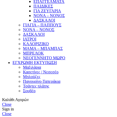
ΕΠΑΓΓΕΛΜΑΤΑ
ΠΑΙΔΙΚΕΣ
ΓΙΑ ΖΕΥΓΑΡΙΑ
ΝΟΝΑ – ΝΟΝΟΣ
ΔΑΣΚΑΛΟΙ
ΓΙΑΓΙΑ – ΠΑΠΠΟΥΣ
ΝΟΝΑ – ΝΟΝΟΣ
ΔΑΣΚΑΛΟΙ
ΙΑΤΡΟΙ
ΚΑΛΟΡΙΖΙΚΟ
ΜΑΜΑ – ΜΠΑΜΠΑΣ
ΜΠΡΕΛΟΚ
ΝΕΟΓΕΝΝΗΤΟ ΜΩΡΟ
ΕΓΧΡΩΜΗ ΕΚΤΥΠΩΣΗ
Μαξιλάρια
Κασετίνες / Νεσεσέρ
Μπλούζες
Παγουρίνο-Ταπεράκια
Τσάντες πλάτης
Σουβέρ
Καλάθι Αγορών
Close
Sign in
Close