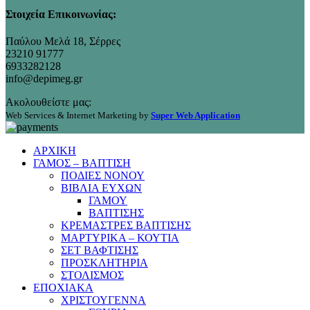
Στοιχεία Επικοινωνίας:
Παύλου Μελά 18, Σέρρες
23210 91777
6933282128
info@depimeg.gr
Ακολουθείστε μας:
Web Services & Internet Marketing by
Super Web Application
ΑΡΧΙΚΗ
ΓΑΜΟΣ – ΒΑΠΤΙΣΗ
ΠΟΔΙΕΣ ΝΟΝΟΥ
ΒΙΒΛΙΑ ΕΥΧΩΝ
ΓΑΜΟΥ
ΒΑΠΤΙΣΗΣ
ΚΡΕΜΑΣΤΡΕΣ ΒΑΠΤΙΣΗΣ
ΜΑΡΤΥΡΙΚΑ – ΚΟΥΤΙΑ
ΣΕΤ ΒΑΦΤΙΣΗΣ
ΠΡΟΣΚΛΗΤΗΡΙΑ
ΣΤΟΛΙΣΜΟΣ
ΕΠΟΧΙΑΚΑ
ΧΡΙΣΤΟΥΓΕΝΝΑ