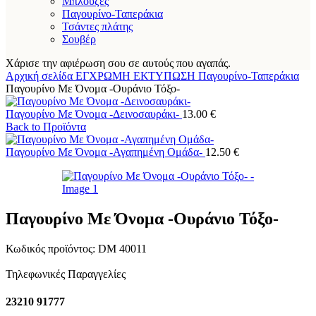
Μπλούζες
Παγουρίνο-Ταπεράκια
Τσάντες πλάτης
Σουβέρ
Χάρισε την αφιέρωση σου σε αυτούς που αγαπάς.
Αρχική σελίδα
ΕΓΧΡΩΜΗ ΕΚΤΥΠΩΣΗ
Παγουρίνο-Ταπεράκια
Παγουρίνο Με Όνομα -Ουράνιο Τόξο-
Παγουρίνο Με Όνομα -Δεινοσαυράκι-
13.00
€
Back to Προϊόντα
Παγουρίνο Με Όνομα -Αγαπημένη Ομάδα-
12.50
€
Παγουρίνο Με Όνομα -Ουράνιο Τόξο-
Κωδικός προϊόντος:
DM 40011
Τηλεφωνικές Παραγγελίες
23210 91777