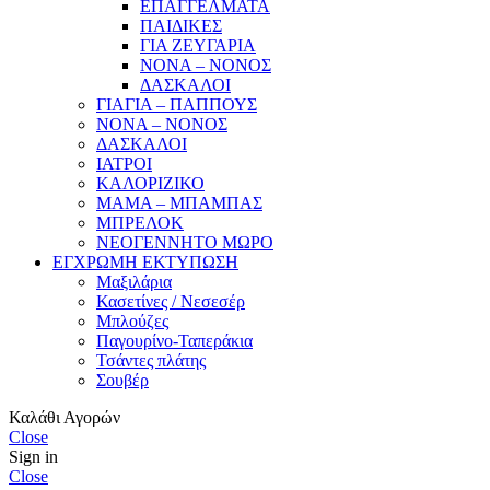
ΕΠΑΓΓΕΛΜΑΤΑ
ΠΑΙΔΙΚΕΣ
ΓΙΑ ΖΕΥΓΑΡΙΑ
ΝΟΝΑ – ΝΟΝΟΣ
ΔΑΣΚΑΛΟΙ
ΓΙΑΓΙΑ – ΠΑΠΠΟΥΣ
ΝΟΝΑ – ΝΟΝΟΣ
ΔΑΣΚΑΛΟΙ
ΙΑΤΡΟΙ
ΚΑΛΟΡΙΖΙΚΟ
ΜΑΜΑ – ΜΠΑΜΠΑΣ
ΜΠΡΕΛΟΚ
ΝΕΟΓΕΝΝΗΤΟ ΜΩΡΟ
ΕΓΧΡΩΜΗ ΕΚΤΥΠΩΣΗ
Μαξιλάρια
Κασετίνες / Νεσεσέρ
Μπλούζες
Παγουρίνο-Ταπεράκια
Τσάντες πλάτης
Σουβέρ
Καλάθι Αγορών
Close
Sign in
Close