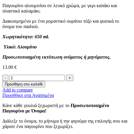
Παγουρίνο αλουμινίου σε λευκό χρώμα, με γκρι καπάκι και
πλαστικό καλαμάκι.
Διακοσμημένο με ένα ρομαντικό ουράνιο τόξο και φυσικά το
όνομα του παιδιού.
Χωρητικότητα: 650 ml.
Υλικό: Αλουμίνιο
Προσωποποιημένη εκτύπωση ονόματος ή μηνύματος.
13.00
€
Παγουρίνο
Με
Προσθήκη στο καλάθι
Όνομα
Add to compare
-Ουράνιο
Προσθήκη στα Αγαπημένα
Τόξο-
ποσότητα
Κάνε κάθε γουλιά ξεχωριστή με το
Προσωποποιημένο
Παγουρίνο με Όνομα!
Διάλεξε το όνομα, το μήνυμα ή την φιγούρα της επιλογής σου και
χάρισε ένα παγουρίνο που ξεχωρίζει.