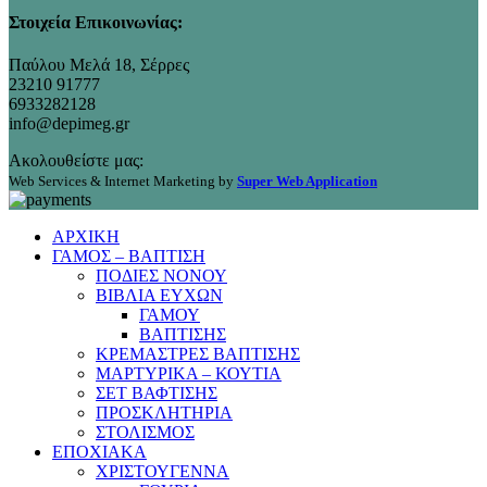
Στοιχεία Επικοινωνίας:
Παύλου Μελά 18, Σέρρες
23210 91777
6933282128
info@depimeg.gr
Ακολουθείστε μας:
Web Services & Internet Marketing by
Super Web Application
ΑΡΧΙΚΗ
ΓΑΜΟΣ – ΒΑΠΤΙΣΗ
ΠΟΔΙΕΣ ΝΟΝΟΥ
ΒΙΒΛΙΑ ΕΥΧΩΝ
ΓΑΜΟΥ
ΒΑΠΤΙΣΗΣ
ΚΡΕΜΑΣΤΡΕΣ ΒΑΠΤΙΣΗΣ
ΜΑΡΤΥΡΙΚΑ – ΚΟΥΤΙΑ
ΣΕΤ ΒΑΦΤΙΣΗΣ
ΠΡΟΣΚΛΗΤΗΡΙΑ
ΣΤΟΛΙΣΜΟΣ
ΕΠΟΧΙΑΚΑ
ΧΡΙΣΤΟΥΓΕΝΝΑ