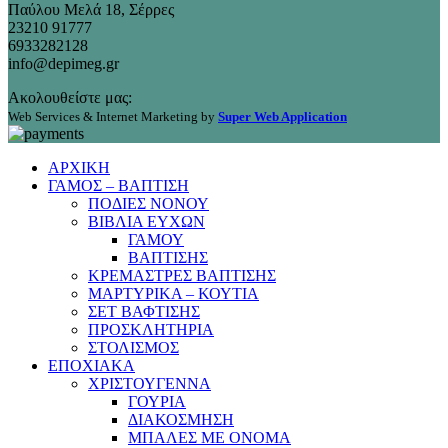
Παύλου Μελά 18, Σέρρες
23210 91777
6933282128
info@depimeg.gr
Ακολουθείστε μας:
Web Services & Internet Marketing by
Super Web Application
ΑΡΧΙΚΗ
ΓΑΜΟΣ – ΒΑΠΤΙΣΗ
ΠΟΔΙΕΣ ΝΟΝΟΥ
ΒΙΒΛΙΑ ΕΥΧΩΝ
ΓΑΜΟΥ
ΒΑΠΤΙΣΗΣ
ΚΡΕΜΑΣΤΡΕΣ ΒΑΠΤΙΣΗΣ
ΜΑΡΤΥΡΙΚΑ – ΚΟΥΤΙΑ
ΣΕΤ ΒΑΦΤΙΣΗΣ
ΠΡΟΣΚΛΗΤΗΡΙΑ
ΣΤΟΛΙΣΜΟΣ
ΕΠΟΧΙΑΚΑ
ΧΡΙΣΤΟΥΓΕΝΝΑ
ΓΟΥΡΙΑ
ΔΙΑΚΟΣΜΗΣΗ
ΜΠΑΛΕΣ ΜΕ ΟΝΟΜΑ