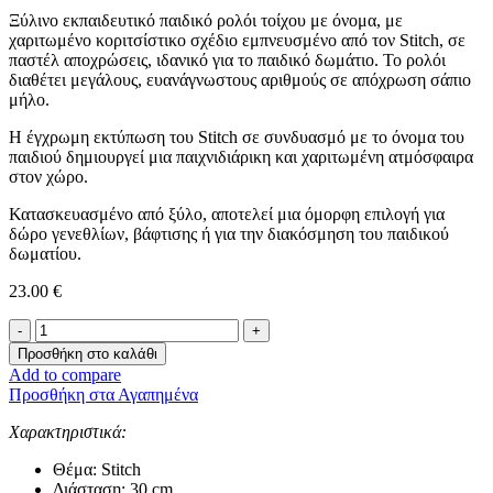
Ξύλινο εκπαιδευτικό παιδικό ρολόι τοίχου με όνομα, με
χαριτωμένο κοριτσίστικο σχέδιο εμπνευσμένο από τον Stitch, σε
παστέλ αποχρώσεις, ιδανικό για το παιδικό δωμάτιο. Το ρολόι
διαθέτει μεγάλους, ευανάγνωστους αριθμούς σε απόχρωση σάπιο
μήλο.
Η έγχρωμη εκτύπωση του Stitch σε συνδυασμό με το όνομα του
παιδιού δημιουργεί μια παιχνιδιάρικη και χαριτωμένη ατμόσφαιρα
στον χώρο.
Κατασκευασμένο από ξύλο, αποτελεί μια όμορφη επιλογή για
δώρο γενεθλίων, βάφτισης ή για την διακόσμηση του παιδικού
δωματίου.
23.00
€
Παιδικό
Ρολόι
Προσθήκη στο καλάθι
Τοίχου
Add to compare
με
Προσθήκη στα Αγαπημένα
Όνομα
-
Χαρακτηριστικά:
Stitch-
ποσότητα
Θέμα: Stitch
Διάσταση: 30 cm