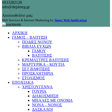
6933282128
info@depimeg.gr
Ακολουθείστε μας:
Web Services & Internet Marketing by
Super Web Application
ΑΡΧΙΚΗ
ΓΑΜΟΣ – ΒΑΠΤΙΣΗ
ΠΟΔΙΕΣ ΝΟΝΟΥ
ΒΙΒΛΙΑ ΕΥΧΩΝ
ΓΑΜΟΥ
ΒΑΠΤΙΣΗΣ
ΚΡΕΜΑΣΤΡΕΣ ΒΑΠΤΙΣΗΣ
ΜΑΡΤΥΡΙΚΑ – ΚΟΥΤΙΑ
ΣΕΤ ΒΑΦΤΙΣΗΣ
ΠΡΟΣΚΛΗΤΗΡΙΑ
ΣΤΟΛΙΣΜΟΣ
ΕΠΟΧΙΑΚΑ
ΧΡΙΣΤΟΥΓΕΝΝΑ
ΓΟΥΡΙΑ
ΔΙΑΚΟΣΜΗΣΗ
ΜΠΑΛΕΣ ΜΕ ΟΝΟΜΑ
ΝΟΝΑ – ΝΟΝΟΣ
ΔΑΣΚΑΛΟΙ