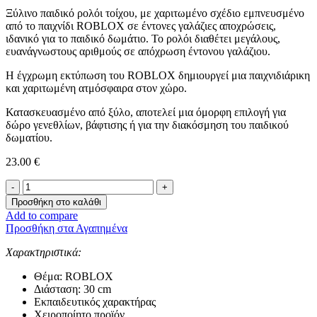
Ξύλινο παιδικό ρολόι τοίχου, με χαριτωμένο σχέδιο εμπνευσμένο
από το παιχνίδι ROBLOX σε έντονες γαλάζιες αποχρώσεις,
ιδανικό για το παιδικό δωμάτιο. Το ρολόι διαθέτει μεγάλους,
ευανάγνωστους αριθμούς σε απόχρωση έντονου γαλάζιου.
Η έγχρωμη εκτύπωση του ROBLOX δημιουργεί μια παιχνιδιάρικη
και χαριτωμένη ατμόσφαιρα στον χώρο.
Κατασκευασμένο από ξύλο, αποτελεί μια όμορφη επιλογή για
δώρο γενεθλίων, βάφτισης ή για την διακόσμηση του παιδικού
δωματίου.
23.00
€
Παιδικό
Ρολόι
Προσθήκη στο καλάθι
Τοίχου
Add to compare
-
Προσθήκη στα Αγαπημένα
ROBLOX-
ποσότητα
Χαρακτηριστικά:
Θέμα: ROBLOX
Διάσταση: 30 cm
Εκπαιδευτικός χαρακτήρας
Χειροποίητο προϊόν