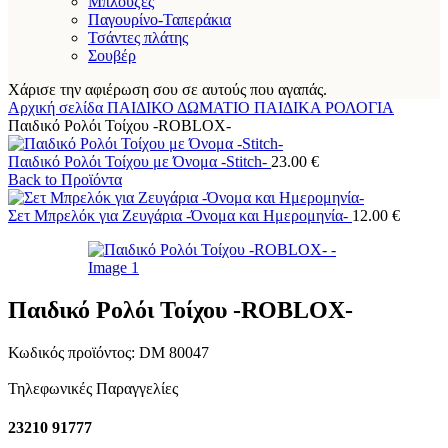
Μπλούζες
Παγουρίνο-Ταπεράκια
Τσάντες πλάτης
Σουβέρ
Χάρισε την αφιέρωση σου σε αυτούς που αγαπάς.
Αρχική σελίδα
ΠΑΙΔΙΚΟ ΔΩΜΑΤΙΟ
ΠΑΙΔΙΚΑ ΡΟΛΟΓΙΑ
Παιδικό Ρολόι Τοίχου -ROBLOX-
Παιδικό Ρολόι Τοίχου με Όνομα -Stitch-
23.00
€
Back to Προϊόντα
Σετ Μπρελόκ για Ζευγάρια -Όνομα και Ημερομηνία-
12.00
€
Παιδικό Ρολόι Τοίχου -ROBLOX-
Κωδικός προϊόντος:
DM 80047
Τηλεφωνικές Παραγγελίες
23210 91777