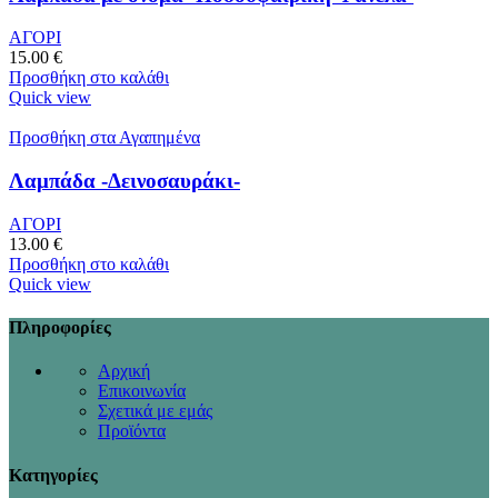
ΑΓΟΡΙ
15.00
€
Προσθήκη στο καλάθι
Quick view
Προσθήκη στα Αγαπημένα
Λαμπάδα -Δεινοσαυράκι-
ΑΓΟΡΙ
13.00
€
Προσθήκη στο καλάθι
Quick view
Πληροφορίες
Αρχική
Επικοινωνία
Σχετικά με εμάς
Προϊόντα
Κατηγορίες