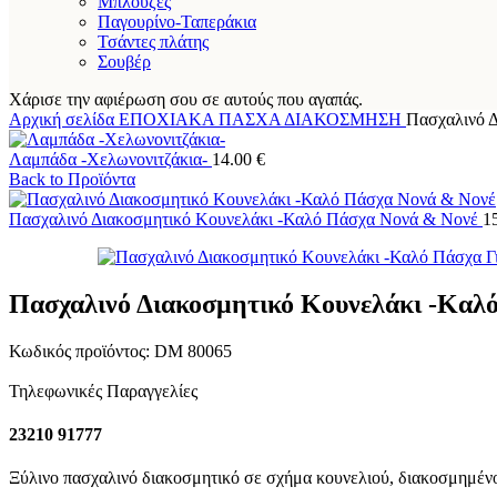
Μπλούζες
Παγουρίνο-Ταπεράκια
Τσάντες πλάτης
Σουβέρ
Χάρισε την αφιέρωση σου σε αυτούς που αγαπάς.
Αρχική σελίδα
ΕΠΟΧΙΑΚΑ
ΠΑΣΧΑ
ΔΙΑΚΟΣΜΗΣΗ
Πασχαλινό Δ
Λαμπάδα -Χελωνονιτζάκια-
14.00
€
Back to Προϊόντα
Πασχαλινό Διακοσμητικό Κουνελάκι -Καλό Πάσχα Νονά & Νονέ
1
Πασχαλινό Διακοσμητικό Κουνελάκι -Καλ
Κωδικός προϊόντος:
DM 80065
Τηλεφωνικές Παραγγελίες
23210 91777
Ξύλινο πασχαλινό διακοσμητικό σε σχήμα κουνελιού, διακοσμημένο