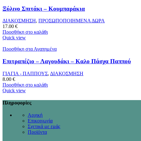
Ξύλινο Σπιτάκι – Κουμπαράκια
ΔΙΑΚΟΣΜΗΣΗ
,
ΠΡΟΣΩΠΟΠΟΙΗΜΕΝΑ ΔΩΡΑ
17.00
€
Προσθήκη στο καλάθι
Quick view
Προσθήκη στα Αγαπημένα
Επιτραπέζιο – Λαγουδάκι – Καλο Πάσχα Παππού
ΓΙΑΓΙΑ - ΠΑΠΠΟΥΣ
,
ΔΙΑΚΟΣΜΗΣΗ
8.00
€
Προσθήκη στο καλάθι
Quick view
Πληροφορίες
Αρχική
Επικοινωνία
Σχετικά με εμάς
Προϊόντα