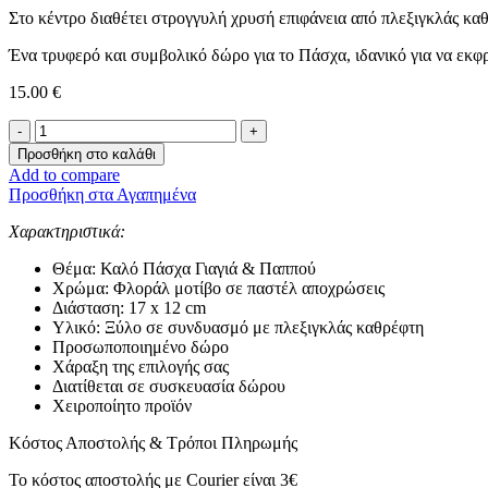
Στο κέντρο διαθέτει στρογγυλή χρυσή επιφάνεια από πλεξιγκλάς 
Ένα τρυφερό και συμβολικό δώρο για το Πάσχα, ιδανικό για να εκφ
15.00
€
Πασχαλινό
Διακοσμητικό
Προσθήκη στο καλάθι
Κουνελάκι
Add to compare
-Καλό
Προσθήκη στα Αγαπημένα
Πάσχα
Γιαγιά
Χαρακτηριστικά:
&
Παππού-
Θέμα: Καλό Πάσχα Γιαγιά & Παππού
ποσότητα
Χρώμα: Φλοράλ μοτίβο σε παστέλ αποχρώσεις
Διάσταση: 17 x 12 cm
Υλικό: Ξύλο σε συνδυασμό με πλεξιγκλάς καθρέφτη
Προσωποποιημένο δώρο
Χάραξη της επιλογής σας
Διατίθεται σε συσκευασία δώρου
Χειροποίητο προϊόν
Κόστος Αποστολής & Τρόποι Πληρωμής
Το κόστος αποστολής με Courier είναι 3€