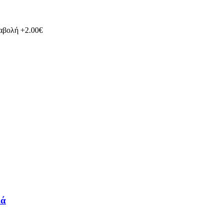
ταβολή +2.00€
ιά