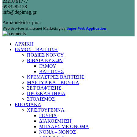
23210 91777
6933282128
info@depimeg.gr
Ακολουθείστε μας:
Web Services & Internet Marketing by
Super Web Application
ΑΡΧΙΚΗ
ΓΑΜΟΣ – ΒΑΠΤΙΣΗ
ΠΟΔΙΕΣ ΝΟΝΟΥ
ΒΙΒΛΙΑ ΕΥΧΩΝ
ΓΑΜΟΥ
ΒΑΠΤΙΣΗΣ
ΚΡΕΜΑΣΤΡΕΣ ΒΑΠΤΙΣΗΣ
ΜΑΡΤΥΡΙΚΑ – ΚΟΥΤΙΑ
ΣΕΤ ΒΑΦΤΙΣΗΣ
ΠΡΟΣΚΛΗΤΗΡΙΑ
ΣΤΟΛΙΣΜΟΣ
ΕΠΟΧΙΑΚΑ
ΧΡΙΣΤΟΥΓΕΝΝΑ
ΓΟΥΡΙΑ
ΔΙΑΚΟΣΜΗΣΗ
ΜΠΑΛΕΣ ΜΕ ΟΝΟΜΑ
ΝΟΝΑ – ΝΟΝΟΣ