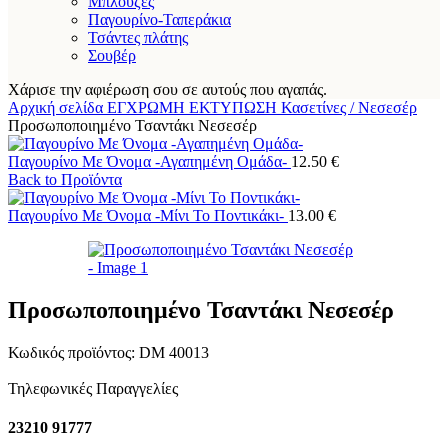
Μπλούζες
Παγουρίνο-Ταπεράκια
Τσάντες πλάτης
Σουβέρ
Χάρισε την αφιέρωση σου σε αυτούς που αγαπάς.
Αρχική σελίδα
ΕΓΧΡΩΜΗ ΕΚΤΥΠΩΣΗ
Κασετίνες / Νεσεσέρ
Προσωποποιημένο Τσαντάκι Νεσεσέρ
Παγουρίνο Με Όνομα -Αγαπημένη Ομάδα-
12.50
€
Back to Προϊόντα
Παγουρίνο Με Όνομα -Μίνι Το Ποντικάκι-
13.00
€
Προσωποποιημένο Τσαντάκι Νεσεσέρ
Κωδικός προϊόντος:
DM 40013
Τηλεφωνικές Παραγγελίες
23210 91777