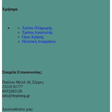
Χρήσιμα
Τρόποι Πληρωμής
Τρόποι Αποστολής
Όροι Χρήσης
Πολιτική Απορρήτου
Στοιχεία Επικοινωνίας:
Παύλου Μελά 18, Σέρρες
23210 91777
6933282128
info@depimeg.gr
Ακολουθείστε μας: