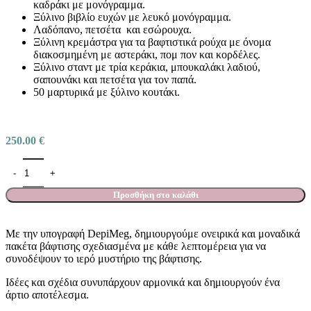
καδράκι με μονόγραμμα.
Ξύλινο βιβλίο ευχών με λευκό μονόγραμμα.
Λαδόπανο, πετσέτα και εσώρουχα.
Ξύλινη κρεμάστρα για τα βαφτιστικά ρούχα με όνομα
διακοσμημένη με αστεράκι, πομ πον και κορδέλες.
Ξύλινο σταντ με τρία κεράκια, μπουκαλάκι λαδιού,
σαπουνάκι και πετσέτα για τον παπά.
50 μαρτυρικά με ξύλινο κουτάκι.
250.00
€
Προσθήκη στο καλάθι
Με την υπογραφή DepiMeg, δημιουργούμε ονειρικά και μοναδικά
πακέτα βάφτισης σχεδιασμένα με κάθε λεπτομέρεια για να
συνοδέψουν το ιερό μυστήριο της βάφτισης.
Ιδέες και σχέδια συνυπάρχουν αρμονικά και δημιουργούν ένα
άρτιο αποτέλεσμα.