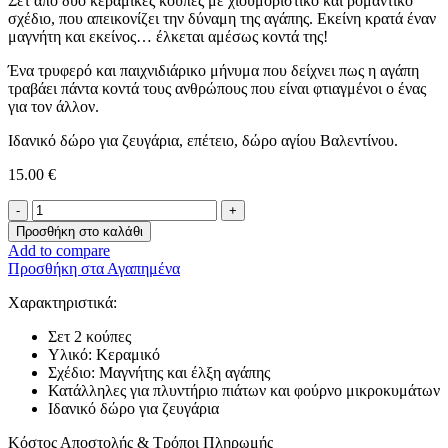
Σετ από δύο κεραμικές κούπες με χιουμοριστικό και ρομαντικό
σχέδιο, που απεικονίζει την δύναμη της αγάπης. Εκείνη κρατά έναν
μαγνήτη και εκείνος… έλκεται αμέσως κοντά της!
Ένα τρυφερό και παιχνιδιάρικο μήνυμα που δείχνει πως η αγάπη
τραβάει πάντα κοντά τους ανθρώπους που είναι φτιαγμένοι ο ένας
για τον άλλον.
Ιδανικό δώρο για ζευγάρια, επέτειο, δώρο αγίου Βαλεντίνου.
15.00
€
Σετ
Κούπες
Προσθήκη στο καλάθι
-Σε
Add to compare
μαγνητίζω-
Προσθήκη στα Αγαπημένα
ποσότητα
Χαρακτηριστικά:
Σετ 2 κούπες
Υλικό: Κεραμικό
Σχέδιο: Μαγνήτης και έλξη αγάπης
Κατάλληλες για πλυντήριο πιάτων και φούρνο μικροκυμάτων
Ιδανικό δώρο για ζευγάρια
Κόστος Αποστολής & Τρόποι Πληρωμής