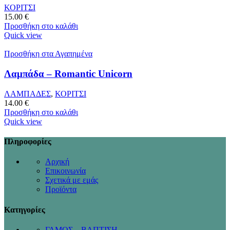
ΚΟΡΙΤΣΙ
15.00
€
Προσθήκη στο καλάθι
Quick view
Προσθήκη στα Αγαπημένα
Λαμπάδα – Romantic Unicorn
ΛΑΜΠΑΔΕΣ
,
ΚΟΡΙΤΣΙ
14.00
€
Προσθήκη στο καλάθι
Quick view
Πληροφορίες
Αρχική
Επικοινωνία
Σχετικά με εμάς
Προϊόντα
Κατηγορίες
ΓΑΜΟΣ – ΒΑΠΤΙΣΗ