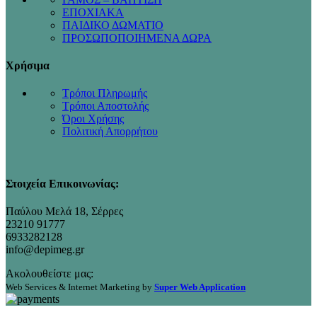
ΕΠΟΧΙΑΚΑ
ΠΑΙΔΙΚΟ ΔΩΜΑΤΙΟ
ΠΡΟΣΩΠΟΠΟΙΗΜΕΝΑ ΔΩΡΑ
Χρήσιμα
Τρόποι Πληρωμής
Τρόποι Αποστολής
Όροι Χρήσης
Πολιτική Απορρήτου
Στοιχεία Επικοινωνίας:
Παύλου Μελά 18, Σέρρες
23210 91777
6933282128
info@depimeg.gr
Ακολουθείστε μας:
Web Services & Internet Marketing by
Super Web Application