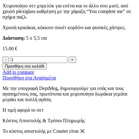
Χειροποίητο σετ μπρελόκ για εσένα και το άλλο σου μισό, από
χρυσό plexiglass καθρέφτη με την χάραξη “You complete me” σε
σχήμα παζλ.
Χρυσά κρικάκια, κόκκινο σουέτ κορδόνι και φυσικές χάντρες.
Διάσταση:
5 x 5,5 cm
15.00
€
Σετ
μπρελοκ
Προσθήκη στο καλάθι
-
Add to compare
You
Προσθήκη στα Αγαπημένα
complete
me-
Με την υπογραφή DepiMeg, δημιουργούμε για εσάς και τους
ποσότητα
αγαπημένους σας, πρωτότυπα και χειροποίητα δωράκια γεμάτα
μεράκι και πολλή αγάπη.
Η τιμή αφορά το σετ
Κόστος Αποστολής & Τρόποι Πληρωμής
Το κόστος αποστολής με Courier είναι 3€