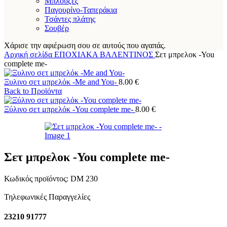
Μπλούζες
Παγουρίνο-Ταπεράκια
Τσάντες πλάτης
Σουβέρ
Χάρισε την αφιέρωση σου σε αυτούς που αγαπάς.
Αρχική σελίδα
ΕΠΟΧΙΑΚΑ
ΒΑΛΕΝΤΙΝΟΣ
Σετ μπρελοκ -You
complete me-
Ξυλινο σετ μπρελόκ -Me and You-
8.00
€
Back to Προϊόντα
Ξύλινο σετ μπρελόκ -You complete me-
8.00
€
Σετ μπρελοκ -You complete me-
Κωδικός προϊόντος:
DM 230
Τηλεφωνικές Παραγγελίες
23210 91777