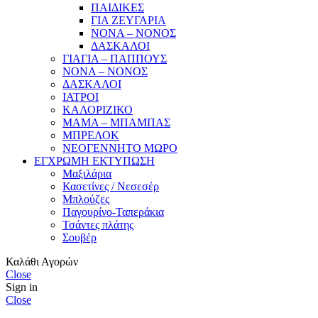
ΠΑΙΔΙΚΕΣ
ΓΙΑ ΖΕΥΓΑΡΙΑ
ΝΟΝΑ – ΝΟΝΟΣ
ΔΑΣΚΑΛΟΙ
ΓΙΑΓΙΑ – ΠΑΠΠΟΥΣ
ΝΟΝΑ – ΝΟΝΟΣ
ΔΑΣΚΑΛΟΙ
ΙΑΤΡΟΙ
ΚΑΛΟΡΙΖΙΚΟ
ΜΑΜΑ – ΜΠΑΜΠΑΣ
ΜΠΡΕΛΟΚ
ΝΕΟΓΕΝΝΗΤΟ ΜΩΡΟ
ΕΓΧΡΩΜΗ ΕΚΤΥΠΩΣΗ
Μαξιλάρια
Κασετίνες / Νεσεσέρ
Μπλούζες
Παγουρίνο-Ταπεράκια
Τσάντες πλάτης
Σουβέρ
Καλάθι Αγορών
Close
Sign in
Close