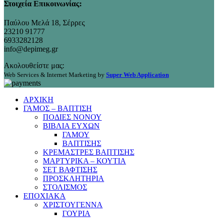
Στοιχεία Επικοινωνίας:
Παύλου Μελά 18, Σέρρες
23210 91777
6933282128
info@depimeg.gr
Ακολουθείστε μας:
Web Services & Internet Marketing by
Super Web Application
ΑΡΧΙΚΗ
ΓΑΜΟΣ – ΒΑΠΤΙΣΗ
ΠΟΔΙΕΣ ΝΟΝΟΥ
ΒΙΒΛΙΑ ΕΥΧΩΝ
ΓΑΜΟΥ
ΒΑΠΤΙΣΗΣ
ΚΡΕΜΑΣΤΡΕΣ ΒΑΠΤΙΣΗΣ
ΜΑΡΤΥΡΙΚΑ – ΚΟΥΤΙΑ
ΣΕΤ ΒΑΦΤΙΣΗΣ
ΠΡΟΣΚΛΗΤΗΡΙΑ
ΣΤΟΛΙΣΜΟΣ
ΕΠΟΧΙΑΚΑ
ΧΡΙΣΤΟΥΓΕΝΝΑ
ΓΟΥΡΙΑ