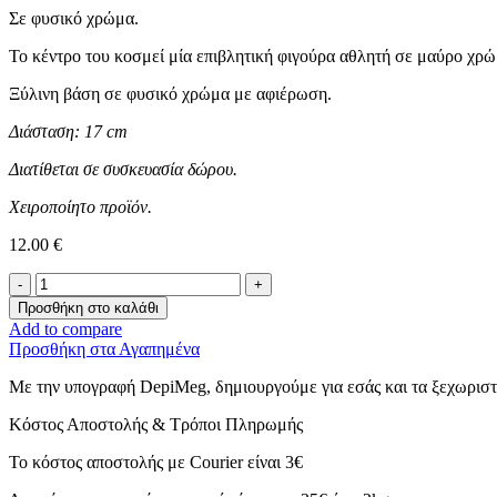
Σε φυσικό χρώμα.
Το κέντρο του κοσμεί μία επιβλητική φιγούρα αθλητή σε μαύρο χρώ
Ξύλινη βάση σε φυσικό χρώμα με αφιέρωση.
Διάσταση: 17 cm
Διατίθεται σε συσκευασία δώρου.
Χειροποίητο προϊόν.
12.00
€
Σταντ
-
Προσθήκη στο καλάθι
Δάσκαλος
Add to compare
Tae
Προσθήκη στα Αγαπημένα
Kwon
Do-
Με την υπογραφή DepiMeg, δημιουργούμε για εσάς και τα ξεχωριστ
ποσότητα
Κόστος Αποστολής & Τρόποι Πληρωμής
Το κόστος αποστολής με Courier είναι 3€