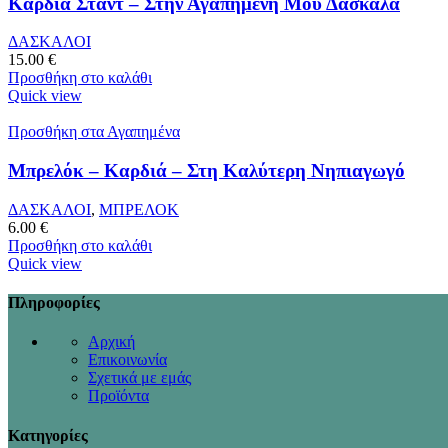
Καρδία Σταντ – Στην Αγαπημένη Μου Δασκάλα
ΔΑΣΚΑΛΟΙ
15.00
€
Προσθήκη στο καλάθι
Quick view
Προσθήκη στα Αγαπημένα
Μπρελόκ – Καρδιά – Στη Καλύτερη Νηπιαγωγό
ΔΑΣΚΑΛΟΙ
,
ΜΠΡΕΛΟΚ
6.00
€
Προσθήκη στο καλάθι
Quick view
Πληροφορίες
Αρχική
Επικοινωνία
Σχετικά με εμάς
Προϊόντα
Κατηγορίες