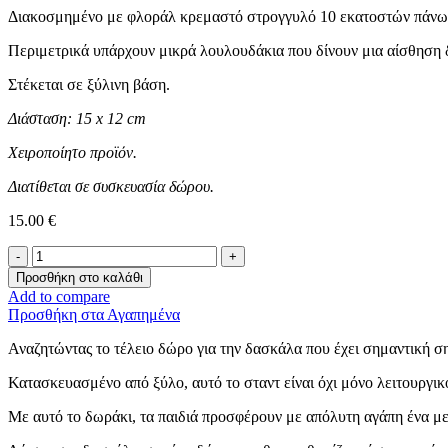
Διακοσμημένο με φλοράλ κρεμαστό στρογγυλό 10 εκατοστών πάνω 
Περιμετρικά υπάρχουν μικρά λουλουδάκια που δίνουν μια αίσθηση 
Στέκεται σε ξύλινη βάση.
Διάσταση: 15 x 12 cm
Χειροποίητο προϊόν.
Διατίθεται σε συσκευασία δώρου.
15.00
€
Σταντ
οβάλ
Προσθήκη στο καλάθι
-
Add to compare
Floral
Προσθήκη στα Αγαπημένα
Teacher-
ποσότητα
Αναζητώντας το τέλειο δώρο για την δασκάλα που έχει σημαντική ση
Κατασκευασμένο από ξύλο, αυτό το σταντ είναι όχι μόνο λειτουργικ
Με αυτό το δωράκι, τα παιδιά προσφέρουν με απόλυτη αγάπη ένα μ