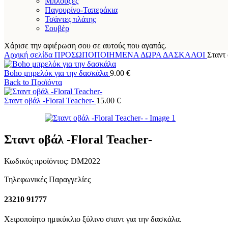
Μπλούζες
Παγουρίνο-Ταπεράκια
Τσάντες πλάτης
Σουβέρ
Χάρισε την αφιέρωση σου σε αυτούς που αγαπάς.
Αρχική σελίδα
ΠΡΟΣΩΠΟΠΟΙΗΜΕΝΑ ΔΩΡΑ
ΔΑΣΚΑΛΟΙ
Σταντ 
Boho μπρελόκ για την δασκάλα
9.00
€
Back to Προϊόντα
Σταντ οβάλ -Floral Teacher-
15.00
€
Σταντ οβάλ -Floral Teacher-
Κωδικός προϊόντος:
DM2022
Τηλεφωνικές Παραγγελίες
23210 91777
Χειροποίητο ημικύκλιο ξύλινο σταντ για την δασκάλα.