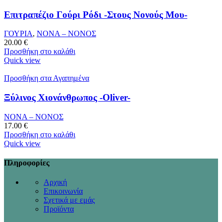
Επιτραπέζιο Γούρι Ρόδι -Στους Νονούς Μου-
ΓΟΥΡΙΑ
,
ΝΟΝΑ – ΝΟΝΟΣ
20.00
€
Προσθήκη στο καλάθι
Quick view
Προσθήκη στα Αγαπημένα
Ξύλινος Χιονάνθρωπος -Oliver-
ΝΟΝΑ – ΝΟΝΟΣ
17.00
€
Προσθήκη στο καλάθι
Quick view
Πληροφορίες
Αρχική
Επικοινωνία
Σχετικά με εμάς
Προϊόντα