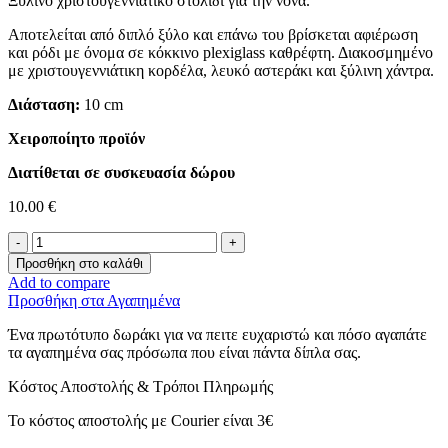
Ξύλινο χριστουγεννιάτικο στολίδι για την νονά.
Αποτελείται από διπλό ξύλο και επάνω του βρίσκεται αφιέρωση
και ρόδι με όνομα σε κόκκινο plexiglass καθρέφτη. Διακοσμημένο
με χριστουγεννιάτικη κορδέλα, λευκό αστεράκι και ξύλινη χάντρα.
Διάσταση:
10 cm
Χειροποίητο προϊόν
Διατίθεται σε συσκευασία δώρου
10.00
€
Στολίδι
για
Προσθήκη στο καλάθι
την
Add to compare
Νονά
Προσθήκη στα Αγαπημένα
-
Merry
Ένα πρωτότυπο δωράκι για να πειτε ευχαριστώ και πόσο αγαπάτε
Christmas-
τα αγαπημένα σας πρόσωπα που είναι πάντα δίπλα σας.
ποσότητα
Κόστος Αποστολής & Τρόποι Πληρωμής
Το κόστος αποστολής με Courier είναι 3€