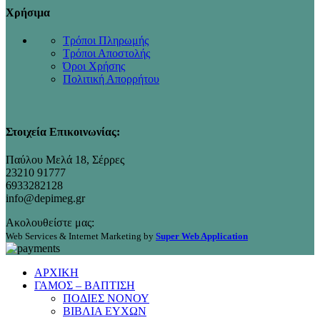
Χρήσιμα
Τρόποι Πληρωμής
Τρόποι Αποστολής
Όροι Χρήσης
Πολιτική Απορρήτου
Στοιχεία Επικοινωνίας:
Παύλου Μελά 18, Σέρρες
23210 91777
6933282128
info@depimeg.gr
Ακολουθείστε μας:
Web Services & Internet Marketing by
Super Web Application
ΑΡΧΙΚΗ
ΓΑΜΟΣ – ΒΑΠΤΙΣΗ
ΠΟΔΙΕΣ ΝΟΝΟΥ
ΒΙΒΛΙΑ ΕΥΧΩΝ