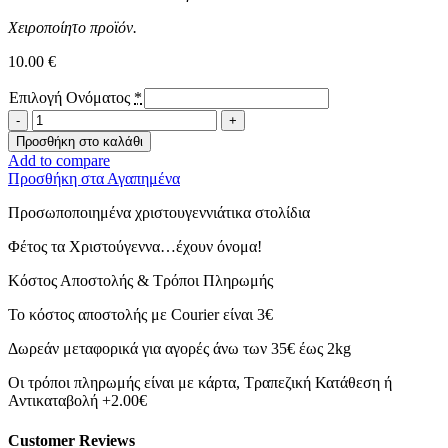
Χειροποίητο προϊόν.
10.00
€
Επιλογή Ονόματος
*
Στολίδι
Τα
Προσθήκη στο καλάθι
Πρώτα
Add to compare
Μου
Προσθήκη στα Αγαπημένα
Χριστούγεννα
-
Προσωποποιημένα χριστουγεννιάτικα στολίδια
GIRL-
ποσότητα
Φέτος τα Χριστούγεννα…έχουν όνομα!
Κόστος Αποστολής & Τρόποι Πληρωμής
Το κόστος αποστολής με Courier είναι 3€
Δωρεάν μεταφορικά για αγορές άνω των 35€ έως 2kg
Οι τρόποι πληρωμής είναι με κάρτα, Τραπεζική Κατάθεση ή
Αντικαταβολή +2.00€
Customer Reviews