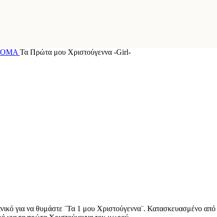
ΝΟΜΑ
Τα Πρώτα μου Χριστούγεννα -Girl-
δανικό για να θυμάστε ¨Τα 1 μου Χριστούγεννα¨. Κατασκευασμένο απ