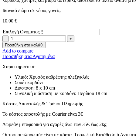
κορδέλα, χάντρες και μικρό αστεράκι, αποτελεί το τέλειο αναμνηστ
Ιδανικό δώρο σε νέους γονείς.
10.00
€
Επιλογή Ονόματος
*
Τα
Πρώτα
Προσθήκη στο καλάθι
μου
Add to compare
Χριστούγεννα
Προσθήκη στα Αγαπημένα
-
Girl-
Χαρακτηριστικά:
ποσότητα
Υλικό: Χρυσός καθρέφτης πλεξιγκλάς
Σουέτ κορδόνι
Διάσταση: 8 x 10 cm
Συνολική διάσταση με κορδόνι: Περίπου 18 cm
Κόστος Αποστολής & Τρόποι Πληρωμής
Το κόστος αποστολής με Courier είναι 3€
Δωρεάν μεταφορικά για αγορές άνω των 35€ έως 2kg
Οι τρόποι πληρωμής είναι με κάρτα, Τραπεζική Κατάθεση ή Αντικα