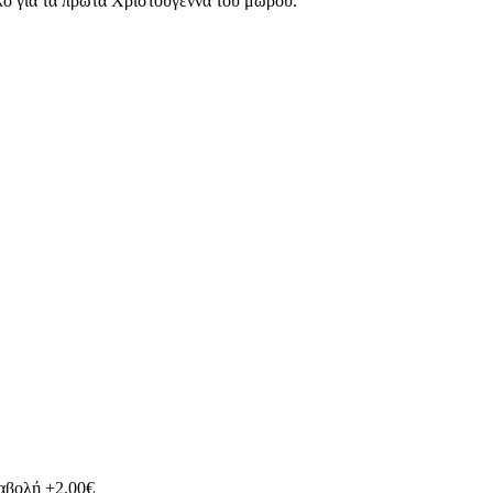
ικό για τα πρώτα Χριστούγεννα του μωρού.
ταβολή +2.00€