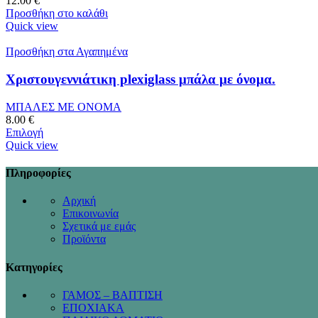
12.00
€
Προσθήκη στο καλάθι
Quick view
Προσθήκη στα Αγαπημένα
Χριστουγεννιάτικη plexiglass μπάλα με όνομα.
ΜΠΑΛΕΣ ΜΕ ΟΝΟΜΑ
8.00
€
Επιλογή
Quick view
Πληροφορίες
Αρχική
Επικοινωνία
Σχετικά με εμάς
Προϊόντα
Κατηγορίες
ΓΑΜΟΣ – ΒΑΠΤΙΣΗ
ΕΠΟΧΙΑΚΑ