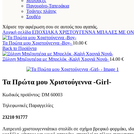
Μπλούζες
Παγουρίνο-Ταπεράκια
Τσάντες πλάτης
Σουβέρ
Χάρισε την αφιέρωση σου σε αυτούς που αγαπάς.
Αρχική σελίδα
ΕΠΟΧΙΑΚΑ
ΧΡΙΣΤΟΥΓΕΝΝΑ
ΜΠΑΛΕΣ ΜΕ Ο
Τα Πρώτα μου Χριστούγεννα -Boy-
10.00
€
Back to Προϊόντα
Ξύλινη Μπιζουτιέρα με Μπρελόκ -Καλή Χρονιά Νονά-
14.00
€
Τα Πρώτα μου Χριστούγεννα -Girl-
Κωδικός προϊόντος:
DM 60003
Τηλεφωνικές Παραγγελίες
23210 91777
Λατρευτό χριστουγεννιάτικο στολίδι σε σχήμα βρεφικό φορμάκι, ι