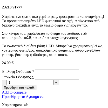
23210 91777
Χαρίστε ένα φωτιστικό γεμάτο φως, τρυφερότητα και αναμνήσεις!
Το προσωποποιημένο LED φωτιστικό σε σχήμα σύννεφου από
διάφανο plexiglass είναι το τέλειο δώρο για νεογέννητο.
Στο κέντρο του, χαράσσεται το όνομα του παιδιού, ενώ
περιμετρικά στολίζεται από τα στοιχεία γέννησης.
Το φωτιστικό διαθέτει βάση LED. Μπορεί να χρησιμοποιηθεί ως
νυχτερινός φωτισμός, διακοσμητικό δωματίου, δώρο γενεθλίων,
γιορτής, βάφτισης ή ιδιαίτερες περιστάσεις.
24.00
€
Επιλογή Ονόματος
*
Στοιχεία Γέννησης
*
Φωτιστικό
LED
Προσθήκη στο καλάθι
☁
Add to compare
Συννεφάκι
Προσθήκη στα Αγαπημένα
Με
Στοιχεία
Χαρακτηριστικά: