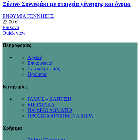
Ξύλινο Συννεφάκι με στοιχεία γέννησης και όνομα
ΕΝΘΥΜΙΑ ΓΕΝΝΗΣΗΣ
23.00
€
Επιλογή
Quick view
Πληροφορίες
Αρχική
Επικοινωνία
Σχετικά με εμάς
Προϊόντα
Κατηγορίες
ΓΑΜΟΣ – ΒΑΠΤΙΣΗ
ΕΠΟΧΙΑΚΑ
ΠΑΙΔΙΚΟ ΔΩΜΑΤΙΟ
ΠΡΟΣΩΠΟΠΟΙΗΜΕΝΑ ΔΩΡΑ
Χρήσιμα