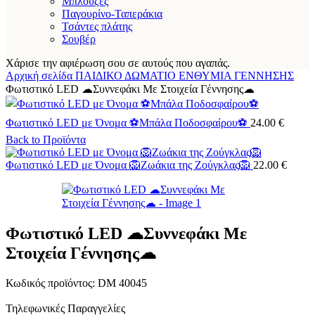
Μπλούζες
Παγουρίνο-Ταπεράκια
Τσάντες πλάτης
Σουβέρ
Χάρισε την αφιέρωση σου σε αυτούς που αγαπάς.
Αρχική σελίδα
ΠΑΙΔΙΚΟ ΔΩΜΑΤΙΟ
ΕΝΘΥΜΙΑ ΓΕΝΝΗΣΗΣ
Φωτιστικό LED ☁Συννεφάκι Με Στοιχεία Γέννησης☁
Φωτιστικό LED με Όνομα ⚽Μπάλα Ποδοσφαίρου⚽
24.00
€
Back to Προϊόντα
Φωτιστικό LED με Όνομα 🦁Ζωάκια της Ζούγκλας🦁
22.00
€
Φωτιστικό LED ☁Συννεφάκι Με
Στοιχεία Γέννησης☁
Κωδικός προϊόντος:
DM 40045
Τηλεφωνικές Παραγγελίες