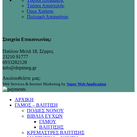
Τρόποι Πληρωμής
Τρόποι Αποστολής
Όροι Χρήσης
Πολιτική Απορρήτου
Στοιχεία Επικοινωνίας:
Παύλου Μελά 18, Σέρρες
23210 91777
6933282128
info@depimeg.gr
Ακολουθείστε μας:
Web Services & Internet Marketing by
Super Web Application
ΑΡΧΙΚΗ
ΓΑΜΟΣ – ΒΑΠΤΙΣΗ
ΠΟΔΙΕΣ ΝΟΝΟΥ
ΒΙΒΛΙΑ ΕΥΧΩΝ
ΓΑΜΟΥ
ΒΑΠΤΙΣΗΣ
ΚΡΕΜΑΣΤΡΕΣ ΒΑΠΤΙΣΗΣ