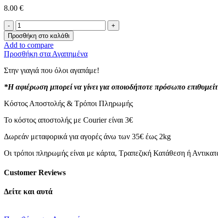
8.00
€
Χριστουγεννιάτικη
Κούπα
Προσθήκη στο καλάθι
-
Add to compare
Γιαγιάκα
Προσθήκη στα Αγαπημένα
μου-
ποσότητα
Στην γιαγιά που όλοι αγαπάμε!
*Η αφιέρωση μπορεί να γίνει για οποιοδήποτε πρόσωπο επιθυμείτ
Κόστος Αποστολής & Τρόποι Πληρωμής
Το κόστος αποστολής με Courier είναι 3€
Δωρεάν μεταφορικά για αγορές άνω των 35€ έως 2kg
Οι τρόποι πληρωμής είναι με κάρτα, Τραπεζική Κατάθεση ή Αντικα
Customer Reviews
Δείτε και αυτά