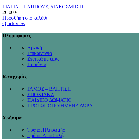
ΓΙΑΓΙΑ – ΠΑΠΠΟΥΣ
,
ΔΙΑΚΟΣΜΗΣΗ
20.00
€
Προσθήκη στο καλάθι
Quick view
Πληροφορίες
Αρχική
Επικοινωνία
Σχετικά με εμάς
Προϊόντα
Κατηγορίες
ΓΑΜΟΣ – ΒΑΠΤΙΣΗ
ΕΠΟΧΙΑΚΑ
ΠΑΙΔΙΚΟ ΔΩΜΑΤΙΟ
ΠΡΟΣΩΠΟΠΟΙΗΜΕΝΑ ΔΩΡΑ
Χρήσιμα
Τρόποι Πληρωμής
Τρόποι Αποστολής