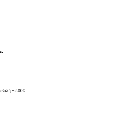
ε.
ταβολή +2.00€