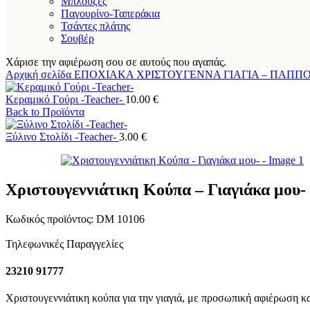
Μπλούζες
Παγουρίνο-Ταπεράκια
Τσάντες πλάτης
Σουβέρ
Χάρισε την αφιέρωση σου σε αυτούς που αγαπάς.
Αρχική σελίδα
ΕΠΟΧΙΑΚΑ
ΧΡΙΣΤΟΥΓΕΝΝΑ
ΓΙΑΓΙΑ – ΠΑΠΠ
Κεραμικό Γούρι -Teacher-
10.00
€
Back to Προϊόντα
Ξύλινο Στολίδι -Teacher-
3.00
€
Χριστουγεννιάτικη Κούπα – Γιαγιάκα μου-
Κωδικός προϊόντος:
DM 10106
Τηλεφωνικές Παραγγελίες
23210 91777
Χριστουγεννιάτικη κούπα για την γιαγιά, με προσωπική αφιέρωση κα