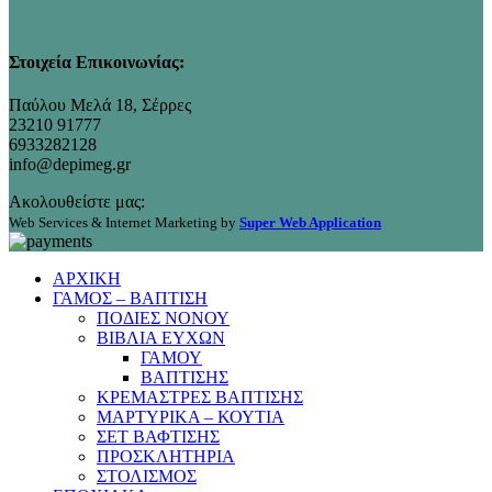
Στοιχεία Επικοινωνίας:
Παύλου Μελά 18, Σέρρες
23210 91777
6933282128
info@depimeg.gr
Ακολουθείστε μας:
Web Services & Internet Marketing by
Super Web Application
ΑΡΧΙΚΗ
ΓΑΜΟΣ – ΒΑΠΤΙΣΗ
ΠΟΔΙΕΣ ΝΟΝΟΥ
ΒΙΒΛΙΑ ΕΥΧΩΝ
ΓΑΜΟΥ
ΒΑΠΤΙΣΗΣ
ΚΡΕΜΑΣΤΡΕΣ ΒΑΠΤΙΣΗΣ
ΜΑΡΤΥΡΙΚΑ – ΚΟΥΤΙΑ
ΣΕΤ ΒΑΦΤΙΣΗΣ
ΠΡΟΣΚΛΗΤΗΡΙΑ
ΣΤΟΛΙΣΜΟΣ