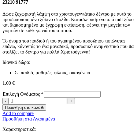
23210 91777
Δώσε ξεχωριστή λάμψη στο χριστουγεννιάτικο δέντρο με αυτό το
προσωποποιημένο ξύλινο στολίδι. Κατασκευασμένο από mdf ξύλο
και διακοσμημένο με έγχρωμη εκτύπωση, φέρνει την μαγεία των
γιορτών σε κάθε γωνιά του σπιτιού.
Το όνομα του παιδιού ή του αγαπημένου προσώπου τυπώνεται
επάνω, κάνοντάς το ένα μοναδικό, προσωπικό αναμνηστικό που θα
στολίζει το δέντρο για πολλά Χριστούγεννα!
Ιδανικό δώρο:
Σε παιδιά, μαθητές, φίλους, οικογένεια.
1.00
€
Επιλογή Ονόματος
*
Χριστουγεννιάτικο
Στολίδι
Προσθήκη στο καλάθι
με
Add to compare
Όνομα
Προσθήκη στα Αγαπημένα
-Χιονάνθρωπος-
ποσότητα
Χαρακτηριστικά: