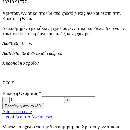
23210 91777
Χριστουγεννιάτικο στολίδι από χρυσό plexiglass καθρέφτη στην
Καλύτερη Θεία.
Διακοσμημένο με κόκκινη χριστουγεννιάτικη κορδέλα, δεμένο με
κόκκινο σουέτ κορδόνι και μπεζ ξύλινη χάντρα.
Διάσταση: 9 cm.
Διατίθεται σε συσκευασία δώρου.
Χειροποίητο προϊόν
7.00
€
Επιλογή Ονόματος
*
Χριστουγεννιάτικο
Στολίδι
Προσθήκη στο καλάθι
-Στην
Add to compare
Καλύτερη
Προσθήκη στα Αγαπημένα
Θεία-
ποσότητα
Μοναδικά σχέδια για την διακόσμηση του Χριστουγεννιάτικου