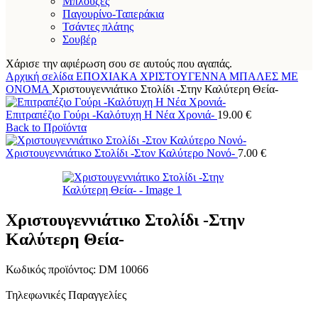
Μπλούζες
Παγουρίνο-Ταπεράκια
Τσάντες πλάτης
Σουβέρ
Χάρισε την αφιέρωση σου σε αυτούς που αγαπάς.
Αρχική σελίδα
ΕΠΟΧΙΑΚΑ
ΧΡΙΣΤΟΥΓΕΝΝΑ
ΜΠΑΛΕΣ ΜΕ
ΟΝΟΜΑ
Χριστουγεννιάτικο Στολίδι -Στην Καλύτερη Θεία-
Επιτραπέζιο Γούρι -Καλότυχη Η Νέα Χρονιά-
19.00
€
Back to Προϊόντα
Χριστουγεννιάτικο Στολίδι -Στον Καλύτερο Νονό-
7.00
€
Χριστουγεννιάτικο Στολίδι -Στην
Καλύτερη Θεία-
Κωδικός προϊόντος:
DM 10066
Τηλεφωνικές Παραγγελίες