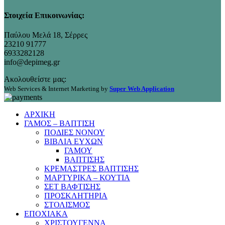
Στοιχεία Επικοινωνίας:
Παύλου Μελά 18, Σέρρες
23210 91777
6933282128
info@depimeg.gr
Ακολουθείστε μας:
Web Services & Internet Marketing by
Super Web Application
ΑΡΧΙΚΗ
ΓΑΜΟΣ – ΒΑΠΤΙΣΗ
ΠΟΔΙΕΣ ΝΟΝΟΥ
ΒΙΒΛΙΑ ΕΥΧΩΝ
ΓΑΜΟΥ
ΒΑΠΤΙΣΗΣ
ΚΡΕΜΑΣΤΡΕΣ ΒΑΠΤΙΣΗΣ
ΜΑΡΤΥΡΙΚΑ – ΚΟΥΤΙΑ
ΣΕΤ ΒΑΦΤΙΣΗΣ
ΠΡΟΣΚΛΗΤΗΡΙΑ
ΣΤΟΛΙΣΜΟΣ
ΕΠΟΧΙΑΚΑ
ΧΡΙΣΤΟΥΓΕΝΝΑ