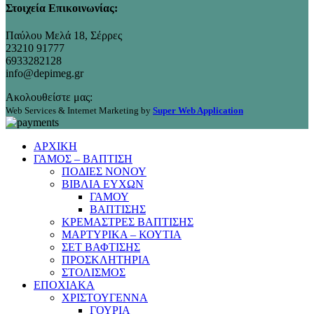
Στοιχεία Επικοινωνίας:
Παύλου Μελά 18, Σέρρες
23210 91777
6933282128
info@depimeg.gr
Ακολουθείστε μας:
Web Services & Internet Marketing by
Super Web Application
ΑΡΧΙΚΗ
ΓΑΜΟΣ – ΒΑΠΤΙΣΗ
ΠΟΔΙΕΣ ΝΟΝΟΥ
ΒΙΒΛΙΑ ΕΥΧΩΝ
ΓΑΜΟΥ
ΒΑΠΤΙΣΗΣ
ΚΡΕΜΑΣΤΡΕΣ ΒΑΠΤΙΣΗΣ
ΜΑΡΤΥΡΙΚΑ – ΚΟΥΤΙΑ
ΣΕΤ ΒΑΦΤΙΣΗΣ
ΠΡΟΣΚΛΗΤΗΡΙΑ
ΣΤΟΛΙΣΜΟΣ
ΕΠΟΧΙΑΚΑ
ΧΡΙΣΤΟΥΓΕΝΝΑ
ΓΟΥΡΙΑ