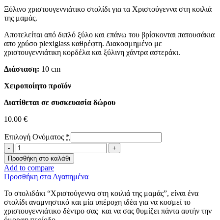
Ξύλινο χριστουγεννιάτικο στολίδι για τα Χριστούγεννα στη κοιλιά
της μαμάς.
Αποτελείται από διπλό ξύλο και επάνω του βρίσκονται πατουσάκια
απο χρύσο plexiglass καθρέφτη. Διακοσμημένο με
χριστουγεννιάτικη κορδέλα και ξύλινη χάντρα αστεράκι.
Διάσταση:
10 cm
Χειροποίητο προϊόν
Διατίθεται σε συσκευασία δώρου
10.00
€
Επιλογή Ονόματος
*
Χριστούγεννα
στη
Προσθήκη στο καλάθι
κοιλιά
Add to compare
της
Προσθήκη στα Αγαπημένα
μαμάς
ποσότητα
Το στολιδάκι “Χριστούγεννα στη κοιλιά της μαμάς”, είναι ένα
στολίδι αναμνηστικό και μία υπέροχη ιδέα για να κοσμεί το
χριστουγεννιάτικο δέντρο σας και να σας θυμίζει πάντα αυτήν την
όμορφη περίοδο.