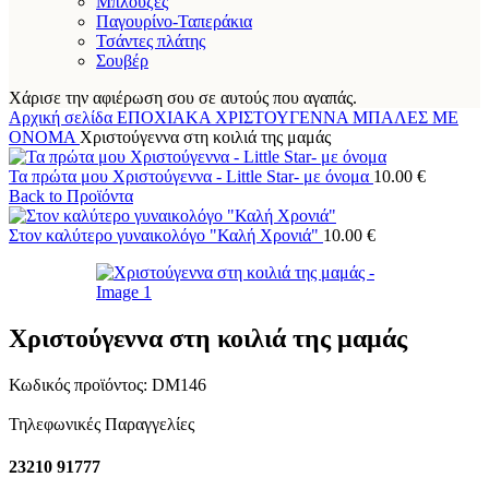
Μπλούζες
Παγουρίνο-Ταπεράκια
Τσάντες πλάτης
Σουβέρ
Χάρισε την αφιέρωση σου σε αυτούς που αγαπάς.
Αρχική σελίδα
ΕΠΟΧΙΑΚΑ
ΧΡΙΣΤΟΥΓΕΝΝΑ
ΜΠΑΛΕΣ ΜΕ
ΟΝΟΜΑ
Χριστούγεννα στη κοιλιά της μαμάς
Τα πρώτα μου Χριστούγεννα - Little Star- με όνομα
10.00
€
Back to Προϊόντα
Στον καλύτερο γυναικολόγο "Καλή Χρονιά"
10.00
€
Χριστούγεννα στη κοιλιά της μαμάς
Κωδικός προϊόντος:
DM146
Τηλεφωνικές Παραγγελίες
23210 91777