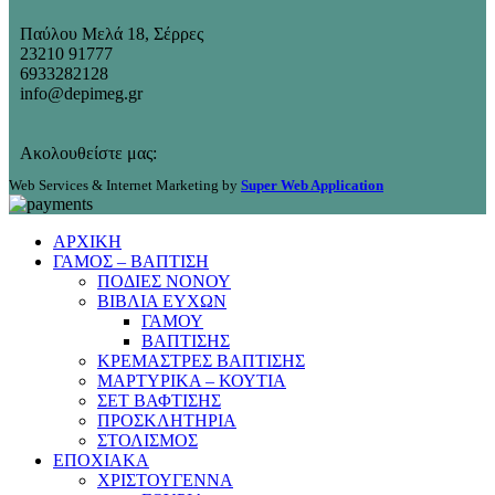
Παύλου Μελά 18, Σέρρες
23210 91777
6933282128
info@depimeg.gr
Ακολουθείστε μας:
Web Services & Internet Marketing by
Super Web Application
ΑΡΧΙΚΗ
ΓΑΜΟΣ – ΒΑΠΤΙΣΗ
ΠΟΔΙΕΣ ΝΟΝΟΥ
ΒΙΒΛΙΑ ΕΥΧΩΝ
ΓΑΜΟΥ
ΒΑΠΤΙΣΗΣ
ΚΡΕΜΑΣΤΡΕΣ ΒΑΠΤΙΣΗΣ
ΜΑΡΤΥΡΙΚΑ – ΚΟΥΤΙΑ
ΣΕΤ ΒΑΦΤΙΣΗΣ
ΠΡΟΣΚΛΗΤΗΡΙΑ
ΣΤΟΛΙΣΜΟΣ
ΕΠΟΧΙΑΚΑ
ΧΡΙΣΤΟΥΓΕΝΝΑ