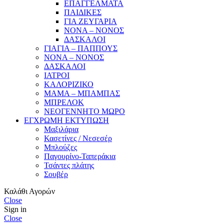
ΕΠΑΓΓΕΛΜΑΤΑ
ΠΑΙΔΙΚΕΣ
ΓΙΑ ΖΕΥΓΑΡΙΑ
ΝΟΝΑ – ΝΟΝΟΣ
ΔΑΣΚΑΛΟΙ
ΓΙΑΓΙΑ – ΠΑΠΠΟΥΣ
ΝΟΝΑ – ΝΟΝΟΣ
ΔΑΣΚΑΛΟΙ
ΙΑΤΡΟΙ
ΚΑΛΟΡΙΖΙΚΟ
ΜΑΜΑ – ΜΠΑΜΠΑΣ
ΜΠΡΕΛΟΚ
ΝΕΟΓΕΝΝΗΤΟ ΜΩΡΟ
ΕΓΧΡΩΜΗ ΕΚΤΥΠΩΣΗ
Μαξιλάρια
Κασετίνες / Νεσεσέρ
Μπλούζες
Παγουρίνο-Ταπεράκια
Τσάντες πλάτης
Σουβέρ
Καλάθι Αγορών
Close
Sign in
Close